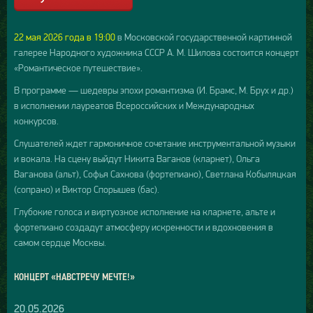
22 мая 2026 года в 19:00
в Московской государственной картинной
галерее Народного художника СССР А. М. Шилова состоится концерт
«Романтическое путешествие».
В программе — шедевры эпохи романтизма (И. Брамс, М. Брух и др.)
в исполнении лауреатов Всероссийских и Международных
конкурсов.
Слушателей ждет гармоничное сочетание инструментальной музыки
и вокала. На сцену выйдут Никита Ваганов (кларнет), Ольга
Ваганова (альт), Софья Сахнова (фортепиано), Светлана Кобыляцкая
(сопрано) и Виктор Спорышев (бас).
Глубокие голоса и виртуозное исполнение на кларнете, альте и
фортепиано создадут атмосферу искренности и вдохновения в
самом сердце Москвы.
КОНЦЕРТ «НАВСТРЕЧУ МЕЧТЕ!»
20.05.2026