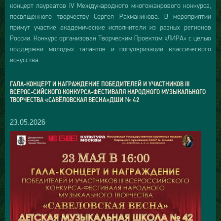
концерт лауреатов IV Международного многожанрового конкурса,
посвящённого творчеству Сергея Рахманинова. В мероприятии
примут участие академические исполнители из разных регионов
России. Конкурс организован Творческим Проектом «ЛИРА» с целью
поддержки молодых талантов и популяризации классического
искусства
ГАЛА-КОНЦЕРТ И НАГРАЖДЕНИЕ ПОБЕДИТЕЛЕЙ И УЧАСТНИКОВ III
ВСЕРОС-СИЙСКОГО КОНКУРСА-ФЕСТИВАЛЯ НАРОДНОГО МУЗЫКАЛЬНОГО
ТВОРЧЕСТВА «САВЁЛОВСКАЯ ВЕСНА»ДШИ № 42
23.05.2026