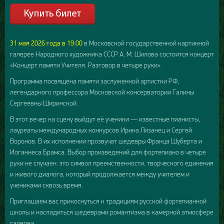
31 мая 2026 года в 19:00
в Московской государственной картинной
галерее Народного художника СССР А. М. Шилова состоится концерт
«Концерт памяти Учителя. Разговор в четыре руки».
Программа посвящена памяти заслуженной артистки РФ,
легендарного профессора Московской консерватории Галины
Сергеевны Ширинской.
В этот вечер на сцену выйдут её ученики — известные пианисты,
лауреаты международных конкурсов Ирина Лизанец и Сергей
Воронов. В их исполнении прозвучат шедевры Франца Шуберта и
Иоганнеса Брамса. Выбор произведений для фортепиано в четыре
руки не случаен: это символ преемственности, творческого единения
и живого диалога, который продолжается между учителем и
учениками сквозь время.
Приглашаем вас прикоснуться к традициям русской фортепианной
школы и насладиться шедеврами романтизма в камерной атмосфере
галереи.