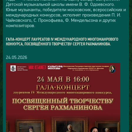
Детской музыкальной школы имени В. Ф. Одоевского.
Юные музыканты, победители московских, всероссийских и
международных конкурсов, исполнят произведения П. И.
Чайковского, С. Прокофьева, Ф. Мендельсона и других
композиторов.
ГАЛА-КОНЦЕРТ ЛАУРЕАТОВ IV МЕЖДУНАРОДНОГО МНОГОЖАНРОВОГО
КОНКУРСА, ПОСВЯЩЁННОГО ТВОРЧЕСТВУ СЕРГЕЯ РАХМАНИНОВА.
24.05.2026