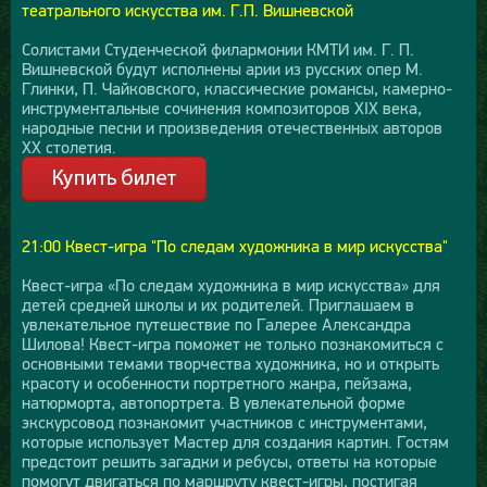
театрального искусства им. Г.П. Вишневской
Солистами Студенческой филармонии КМТИ им. Г. П.
Вишневской будут исполнены арии из русских опер М.
Глинки, П. Чайковского, классические романсы, камерно-
инструментальные сочинения композиторов XIX века,
народные песни и произведения отечественных авторов
XX столетия.
21:00 Квест-игра "По следам художника в мир искусства"
Квест-игра «По следам художника в мир искусства» для
детей средней школы и их родителей. Приглашаем в
увлекательное путешествие по Галерее Александра
Шилова! Квест-игра поможет не только познакомиться с
основными темами творчества художника, но и открыть
красоту и особенности портретного жанра, пейзажа,
натюрморта, автопортрета. В увлекательной форме
экскурсовод познакомит участников с инструментами,
которые использует Мастер для создания картин. Гостям
предстоит решить загадки и ребусы, ответы на которые
помогут двигаться по маршруту квест-игры, постигая