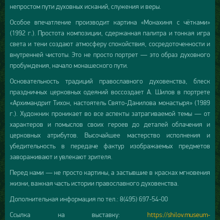
непростом пути духовных исканий, служения и веры.
Особое впечатление производит картина «Монахиня с чётками»
(1992 г.). Простота композиции, сдержанная палитра и тонкая игра
света и тени создают атмосферу спокойствия, сосредоточенности и
внутренней чистоты. Это не просто портрет — это образ духовного
пробуждения, начало монашеского пути.
Основательность традиций православного духовенства, блеск
праздничных церковных одеяний воссоздает А. Шилов в портрете
«Архимандрит Тихон, настоятель Свято-Данилова монастыря» (1989
г.). Художник проникает во все аспекты затрагиваемой темы — от
характеров и помыслов своих героев до деталей облачения и
церковных атрибутов. Высочайшее мастерство исполнения и
убедительность в передаче фактур изображаемых предметов
завораживают и увлекают зрителя.
Перед нами — не просто картины, а застывшие в красках мгновения
жизни, важная часть истории православного духовенства.
Дополнительная информация по тел.: 8(495) 697-54-00
Ссылка на выставку:
https://shilov.museum-