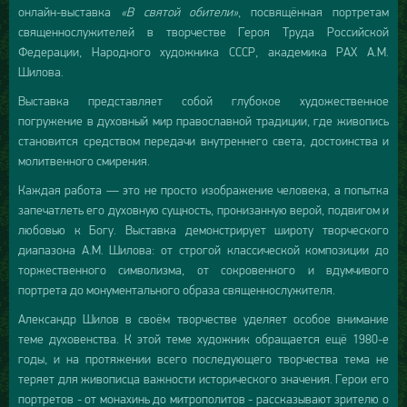
онлайн-выставка
«В святой обители»
, посвящённая портретам
священнослужителей в творчестве Героя Труда Российской
Федерации, Народного художника СССР, академика РАХ А.М.
Шилова.
Выставка представляет собой глубокое художественное
погружение в духовный мир православной традиции, где живопись
становится средством передачи внутреннего света, достоинства и
молитвенного смирения.
Каждая работа — это не просто изображение человека, а попытка
запечатлеть его духовную сущность, пронизанную верой, подвигом и
любовью к Богу. Выставка демонстрирует широту творческого
диапазона А.М. Шилова: от строгой классической композиции до
торжественного символизма, от сокровенного и вдумчивого
портрета до монументального образа священнослужителя.
Александр Шилов в своём творчестве уделяет особое внимание
теме духовенства. К этой теме художник обращается ещё 1980-е
годы, и на протяжении всего последующего творчества тема не
теряет для живописца важности исторического значения. Герои его
портретов - от монахинь до митрополитов - рассказывают зрителю о