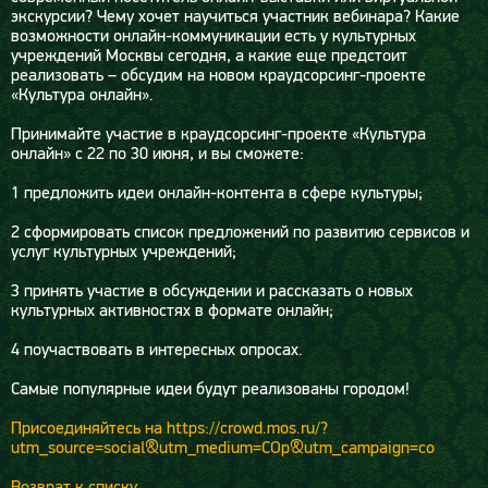
экскурсии? Чему хочет научиться участник вебинара? Какие
возможности онлайн-коммуникации есть у культурных
учреждений Москвы сегодня, а какие еще предстоит
реализовать – обсудим на новом краудсорсинг-проекте
«Культура онлайн».
Принимайте участие в краудсорсинг-проекте «Культура
онлайн» с 22 по 30 июня, и вы сможете:
1 предложить идеи онлайн-контента в сфере культуры;
2 сформировать список предложений по развитию сервисов и
услуг культурных учреждений;
3 принять участие в обсуждении и рассказать о новых
культурных активностях в формате онлайн;
4 поучаствовать в интересных опросах.
Самые популярные идеи будут реализованы городом!
Присоединяйтесь на https://crowd.mos.ru/?
utm_source=social&utm_medium=COp&utm_campaign=co
Возврат к списку