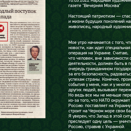
10.03.2022
Народный художник
газете "Вечерняя Москва"
Настоящий патриотизм — спас
и жизни будущих поколений на
живописец, народный художни
Мое утро начинается с того, чт
новости, как идет специальная
операция на Украине. Считаю,
что человек, вне зависимости 
деятельности, должен быть в 
очередь гражданином государс
за его безопасность, радовать
успехам страны. Конечно, про
события у меня, как и у многих
других людей, вызывают переж
Но ведь все мы не меньше пе
из-за того, что НАТО окружает
Россию: поставляет на Украину
строит на Черном море свои ба
Я уверен, что Запад в этой сит
преследует одну цель — уничт
Россию, стравив с Украиной.