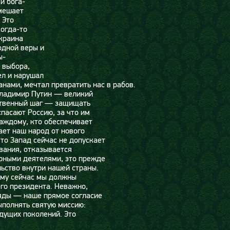
и бога-
 мешает
 Это
когда-то
краина
одной веры и
ы-
о выбора,
ел и нарушал
нами, мечтал превратить нас в рабов.
Владимир Путин — великий
тственный шаг — защищать
пасают Россию, за что им
каждому, кто обеспечивает
ает наш народ от нового
то Запад сейчас не допускает
вания, отказывается
урными деятелями, это прежде
льство внутри нашей страны.
тому сейчас мы должны
его президента. Неважно,
ляды — наше прямое согласие
ыполнять святую миссию:
удущих поколений. Это