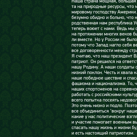
Наша страна мощная, большая 
та на природные ресурсы, что
мировому господству Америки.
безумно обидно и больно, что 
родственная нам республика У
теперь воюет с нами. Ведь мы 
на протяжении многих веков б
ли вместе. Но у России не был
потому что Запад нагло себя в
все договоренности между стра
Я считаю, что наш президент 
патриот. Он решился на отве
нашу Родину. А наши солдаты с
низкий поклон. Честь и хвала 
наше победное шествие и спас
фашизма и национализма. То, ч
наших спортсменов на соревно
работать с российскими культ
всего попытка посеять недово
Это очень низко и подло. Поэ
все объединиться ‘вокруг наш
какие у нас политические взг
и участие помогает военным в
спасать нашу жизнь и жизни б
и есть настоящий патриотизм.