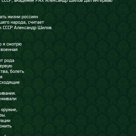
 CССР, академик РАХ Александр Шилов дал интервью
ать жизни россиян
шего народа, считает
к СССР Александр Шилов.
о я смотрю
 военная
от рода
первую
тва, болеть
ся
исходящие
ивания.
реживали
 оружие,
зы.
уации
ожить