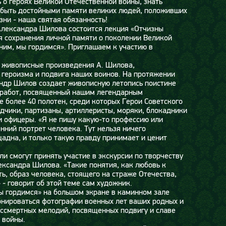
 о героях Великой Отечественной войны, знать
, быть достойными памяти великих людей, положивших
зни - наша святая обязанность!
 Александра Шилова состоится лекция «Отчизны
я сохранения личной памяти о поколении Великой
им, мы гордимся». Приглашаем к участию в
 живописные произведения А. Шилова,
героизма и подвига наших воинов. На протяжении
андр Шилов создает живописную летопись поистине
л работ, посвященный нашим легендарным
е более 40 полотен, среди которых Герои Советского
едчики, партизаны, артиллеристы, моряки, блокадники
и офицеры. «Я не пишу какую-то профессию или
нний портрет человека. Тут нельзя ничего
адна, и только такую правду принимает и ценит
ли смогут принять участие в экскурсии по творчеству
ксандра Шилова. «Такие понятия, как любовь к
ь, образ человека, стоящего на страже Отечества,
 - говорит об этой теме сам художник.
ы гордимся» на большом экране в каминном зале
онироваться фотографии военных лет ваших родных и
ссмертных мелодий, посвященных подвигу и славе
 войны.