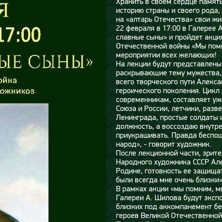
Хранить в своем сердце память
историю страны и своего рода
на «алтарь Отечества» свои жи
22 февраля в 17:00 в Галерее
славные сыны» и пройдет акци
Отечественной войны «Мы помн
мероприятии всех желающих!
На лекции будут представлены
раскрывающие тему мужества, 
всего творческого пути Алекс
героического поколения. Цик
современникам, составляет уж
Союза и России, летчики, разв
Ленинграда, простые солдаты 
должность, а воссоздаю внутре
приукрашивать. Правда беспощ
народ», - говорит художник.
После лекционной части, зрите
Народного художника СССР Але
Родине, готовность ее защищат
были всегда мне очень близки»
В рамках акции «мы помним, м
Галереи А. Шилова будут эксп
близких под аккомпанемент бе
героев Великой Отечественной