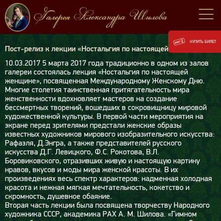
КУПИТЬ БИЛЕТ
Пост-релиз к лекции «Ностальгия по настоящей женщине»
10.03.2017
5 марта 2017 года традиционно в одном из залов
галереи состоялась лекция «Ностальгия по настоящей
женщине», посвященная Международному Женскому Дню.
Многие столетия таинственная притягательность мира
женственности вдохновляет мастеров на создание
бессмертных творений, вошедших в сокровищницу мировой
художественной культуры. В первой части мероприятия на
экране перед зрителями предстали женские образы
известных художников мирового изобразительного искусства:
Рафаэля, Д.Энгра, а также представителей русского
искусства Д.Г. Левицкого, Ф.С. Рокотова, В.Л.
Боровиковского, отразивших живую и настоящую картину
нравов, вкусов и моды мира женской красоты. В их
произведениях весь спектр характеров: надменная холодная
красота и нежная мягкая мечтательность, кокетство и
скромность, душевное обаяние.
Вторая часть лекции была посвящена творчеству Народного
художника СССР, академика РАХ А. М. Шилова. «Гимном