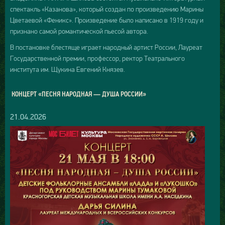
спектакль «Казанова», который создан по произведению Марины
Цветаевой «Феникс». Произведение было написано в 1919 году и
признано самой романтической пьесой автора.
В постановке блестяще играет народный артист России, Лауреат
Государственной премии, профессор, ректор Театрального
института им. Щукина Евгений Князев.
КОНЦЕРТ «ПЕСНЯ НАРОДНАЯ — ДУША РОССИИ»
21.04.2026