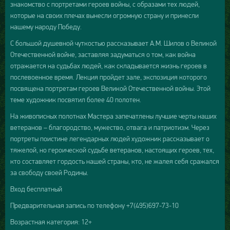
знакомство с портретами героев войны, с образами тех людей,
которые на своих плечах вынесли огромную страну и принесли
нашему народу Победу.
С большой душевной чуткостью рассказывает А.М. Шилов о Великой
Отечественной войне, заставляя задуматься о том, как война
отражается на судьбах людей, как складывается жизнь героев в
послевоенное время. Лекция пройдет зале, экспозиция которого
посвящена портретам героев Великой Отечественной войны. Этой
теме художник посвятил более 40 полотен.
На живописных полотнах Мастера запечатлены лучшие черты наших
ветеранов – благородство, мужество, отвага и патриотизм. Через
портреты поистине легендарных людей художник рассказывает о
тяжелой, но героической судьбе ветеранов, настоящих героев, тех,
кто составляет гордость нашей страны, кто, не жалея себя сражался
за свободу своей Родины.
Вход бесплатный
Предварительная запись по телефону +7(495)697-73-10
Возрастная категория: 12+