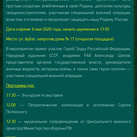
простым солдатам, влюблённым в свою Родину, деятелям культуры,
священнослужителям, участникам специальной военной операции,
всем тем, кто воевал и продолжает защищать нашу Родину, Россию.
Дата и время: 6 мая 2026 года, начало церемонии в 13:00
Место: ул. Арбат, напротив дома № 17 (открытая площадка)
В мероприятии примут участие Герой Труда Российской Федерации,
Народный художник СССР, академик РАХ Александр Шилов,
представители органов государственной власти, руководители
военных ведомств, ветераны войны, а также сами герои полотен —
участники специальной военной операции.
Программа дня:
11:30
— Экскурсия по выставке
12:00
— Патриотические композиции в исполнении Сергея
Полянского
12:30
— музыкальное сопровождение от Центрального военного
оркестра Министерства обороны РФ