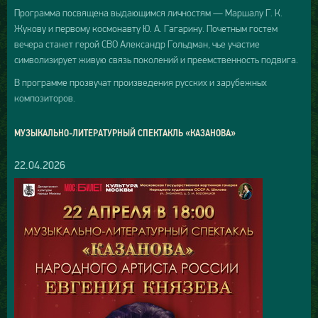
Программа посвящена выдающимся личностям — Маршалу Г. К.
Жукову и первому космонавту Ю. А. Гагарину. Почетным гостем
вечера станет герой СВО Александр Гольдман, чье участие
символизирует живую связь поколений и преемственность подвига.
В программе прозвучат произведения русских и зарубежных
композиторов.
МУЗЫКАЛЬНО-ЛИТЕРАТУРНЫЙ СПЕКТАКЛЬ «КАЗАНОВА»
22.04.2026