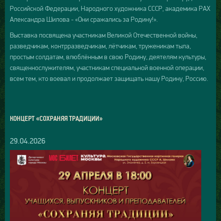
Российской Федерации, Народного художника СССР, академика РАХ
Александра Шилова - «Они сражались за Родину!».
Выставка посвящена участникам Великой Отечественной войны,
разведчикам, контрразведчикам, лётчикам, труженикам тыла,
простым солдатам, влюблённым в свою Родину, деятелям культуры,
священнослужителям, участникам специальной военной операции,
всем тем, кто воевал и продолжает защищать нашу Родину, Россию.
КОНЦЕРТ «СОХРАНЯЯ ТРАДИЦИИ»
29.04.2026