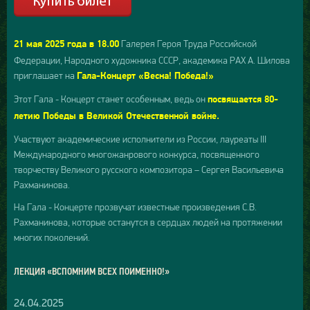
Галерея Героя Труда Российской
21 мая 2025 года в 18.00
Федерации, Народного художника СССР, академика РАХ А. Шилова
приглашает на
Гала-Концерт «Весна! Победа!»
Этот Гала - Концерт станет особенным, ведь он
посвящается 80-
летию Победы в Великой Отечественной войне.
Участвуют академические исполнители из России, лауреаты III
Международного многожанрового конкурса, посвященного
творчеству Великого русского композитора – Сергея Васильевича
Рахманинова.
На Гала - Концерте прозвучат известные произведения С.В.
Рахманинова, которые останутся в сердцах людей на протяжении
многих поколений.
ЛЕКЦИЯ «ВСПОМНИМ ВСЕХ ПОИМЕННО!»
24.04.2025