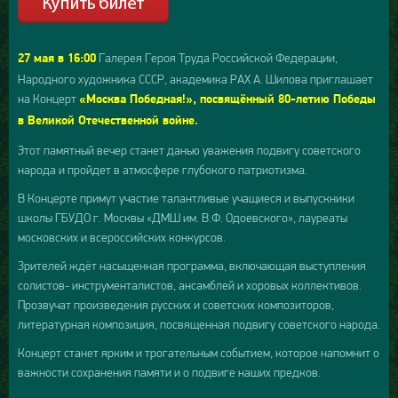
Галерея Героя Труда Российской Федерации,
27 мая в 16:00
Народного художника СССР, академика РАХ А. Шилова приглашает
на Концерт
«Москва Победная!», посвящённый 80-летию Победы
в Великой Отечественной войне.
Этот памятный вечер станет данью уважения подвигу советского
народа и пройдет в атмосфере глубокого патриотизма.
В Концерте примут участие талантливые учащиеся и выпускники
школы ГБУДО г. Москвы «ДМШ им. В.Ф. Одоевского», лауреаты
московских и всероссийских конкурсов.
Зрителей ждёт насыщенная программа, включающая выступления
солистов- инструменталистов, ансамблей и хоровых коллективов.
Прозвучат произведения русских и советских композиторов,
литературная композиция, посвященная подвигу советского народа.
Концерт станет ярким и трогательным событием, которое напомнит о
важности сохранения памяти и о подвиге наших предков.