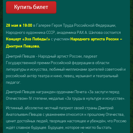
в Галерее Героя Труда Российской Федерации,
28 мая в 19:00
Народного художника СССР, академика РАХ А. Шилова состоится
с участием
Концерт «Эхо Победы!»
Народного артиста России –
Дмитрия Певцова.
Дмитрий Певцов - Народный артист России, лауреат
Государственной премии Российской федерации в области
литературы и искусства, любимый миллионами зрителей советский и
российский актёр театра и кино, певец, музыкант и театральный
педагог.
Дмитрий Певцов награжден орденами Почета «За заслуги перед
Отечеством» IV степени, медалью «За труды в культуре и искусстве».
Истинный, абсолютно честный патриот своей страны Дмитрий
Анатольевич Певцов с уважением относится к прошлому Отечества,
ценит достойных людей, творящих настоящее и убеждён, что Россию
ждёт славное будущее. Будущее, которое не могло бы стать