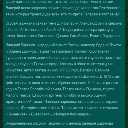
сразу даёт понять зрителю, что в этот вечер будет много поэзии.
Валерий Александрович прочтет произведения поэтов Серебряного
века, которые тронут души всех, кто придет в Галерею в этот вечер.
Особая, важная и святая тема для Валерия Александровича связана
с Великой Отечественной войной. В программе вечера прозвучат
стихи Константина Симонова, Давида Самойлова, Булата Окуджавы.
Валерий Баринов - народный артист России, кавалер Ордена Почета
и Ордена Дружбы, лауреат театральной премии «Хрустальная
Турандот» в номинации «За честь, достоинство и служение зрителю»,
трижды лауреат Премии города Москвы в области литературы и
искусства, актер театра и кино. В 1968 году Валерий Баринов
окончил Высшее театральное училище имени Щепкина. В 1973 году
дебютировал в кино в фильме «Прикосновение». Работал в разные
годы в Театре Российской армии, Театре имени Пушкина, труппе
Малого театра. Широкий зритель полюбил и высоко оценил
драматический талант Валерия Баринова после выхода на экраны
сериала «Петербургские тайны». Также актер снимался в сериалах:
«Каменская», «Диверсант», «Империя под ударом».
Эмоциональный рисунок Творческого вечера Валерия Баринова