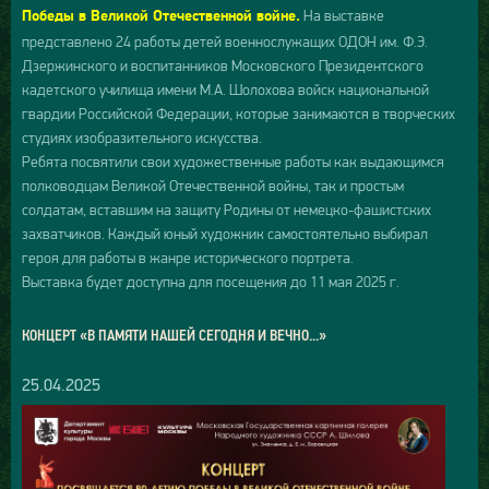
На выставке
Победы в Великой Отечественной войне.
представлено 24 работы детей военнослужащих ОДОН им. Ф.Э.
Дзержинского и воспитанников Московского Президентского
кадетского училища имени М.А. Шолохова войск национальной
гвардии Российской Федерации, которые занимаются в творческих
студиях изобразительного искусства.
Ребята посвятили свои художественные работы как выдающимся
полководцам Великой Отечественной войны, так и простым
солдатам, вставшим на защиту Родины от немецко-фашистских
захватчиков. Каждый юный художник самостоятельно выбирал
героя для работы в жанре исторического портрета.
Выставка будет доступна для посещения до 11 мая 2025 г.
КОНЦЕРТ «В ПАМЯТИ НАШЕЙ СЕГОДНЯ И ВЕЧНО...»
25.04.2025