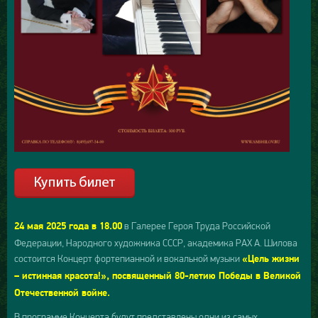
в Галерее Героя Труда Российской
24 мая 2025 года в 18.00
Федерации, Народного художника СССР, академика РАХ А. Шилова
состоится Концерт фортепианной и вокальной музыки
«Цель жизни
– истинная красота!»
, посвященный 80-летию Победы в Великой
Отечественной войне.
В программе Концерта будут представлены одни из самых