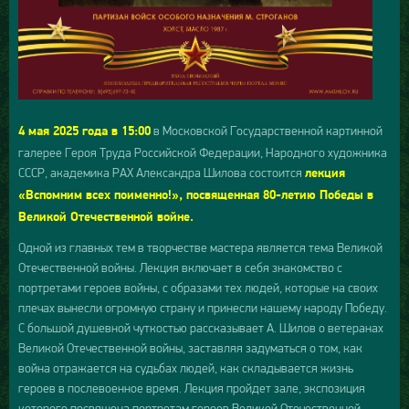
в Московской Государственной картинной
4 мая 2025 года в 15:00
галерее Героя Труда Российской Федерации, Народного художника
СССР, академика РАХ Александра Шилова состоится
лекция
«Вспомним всех поименно!», посвященная 80-летию Победы в
Великой Отечественной войне.
Одной из главных тем в творчестве мастера является тема Великой
Отечественной войны. Лекция включает в себя знакомство с
портретами героев войны, с образами тех людей, которые на своих
плечах вынесли огромную страну и принесли нашему народу Победу.
С большой душевной чуткостью рассказывает А. Шилов о ветеранах
Великой Отечественной войны, заставляя задуматься о том, как
война отражается на судьбах людей, как складывается жизнь
героев в послевоенное время. Лекция пройдет зале, экспозиция
которого посвящена портретам героев Великой Отечественной