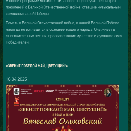
В новой программе Ансамбля «Благовест» прозвучат песни трёх
поколений о Великой Отечественной войне, ставшие музыкальным
символом нашей Победы.
Память о Великой Отечественной войне, о нашей Великой Победе
никогда не изгладится в сознании нашего народа. Она живёт в
многочисленных песнях, прославляющих мужество и духовную силу
Победителей!
«ЗВЕНИТ ПОБЕДОЙ МАЙ, ЦВЕТУЩИЙ!»
16.04.2025