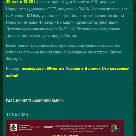
Галерея Героя Труда Российской Федерации,
20 мая в 16:00
Народного художника СССР, академика РАХ А. Шилова приглашает
на Концерт IX Международного фестиваля юных пианистов имени
Николая Петрова «Клавир – Концерт». Организатор фестиваля
Детская музыкальная школа № 62 Н.А. Петрова при поддержке
Департамента культуры города Москвы.
Юные пианисты продемонстрируют высокий уровень мастерства,
исполнят сложные произведения с камерным оркестром «Кантус
Фирмус».
Концерт
посвящается 80-летию Победы в Великой Отечественной
войне!
ГАЛА-КОНЦЕРТ «МАЙСКИЙ ВАЛЬС»
17.04.2025