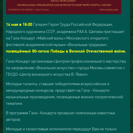
Галерея Героя Труда Российской Федерации,
14 мая в 16:00
Народного художника СССР, академика РАХ А. Шилова приглашает
на Гала-Концерт «Майский вальс» Московского открытого
фестиваля академической музыки «Вокальные традиции»,
посвящённый 80-летию Победы в Великой Отечественной войне.
Гала-Концерт организован Центром профессионального мастерства
по направлению «Вокальное искусство» города Москвы совместно с
ГБУДО «Центр вокального искусства В. Левко».
Молодые таланты, ставшие победителями всероссийских и
международных конкурсов, представят на Гала - Концерте
музыкальные произведения, посвященные военно-патриотической
тематике.
В программе Гала- Концерта прозвучат композиции известных
авторов.
Молодые и талантливые исполнители передадут Вам не только