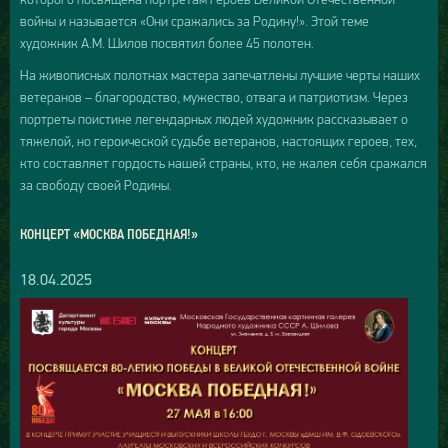
войны и называется «Они сражались за Родину!». Этой теме
художник А.М. Шилов посвятил более 45 полотен.
На живописных полотнах мастера запечатлены лучшие черты наших
ветеранов – благородство, мужество, отвага и патриотизм. Через
портреты поистине легендарных людей художник рассказывает о
тяжелой, но героической судьбе ветеранов, настоящих героев, тех,
кто составляет гордость нашей страны, кто, не жалея себя сражался
за свободу своей Родины.
КОНЦЕРТ «МОСКВА ПОБЕДНАЯ!»
18.04.2025