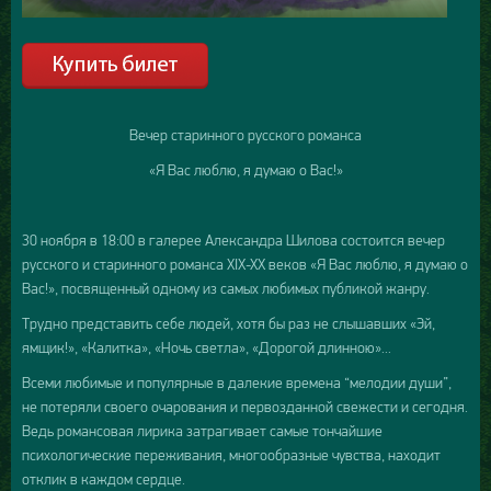
Вечер старинного русского романса
«Я Вас люблю, я думаю о Вас!»
30 ноября в 18:00 в галерее Александра Шилова состоится вечер
русского и старинного романса XIX-XX веков «Я Вас люблю, я думаю о
Вас!», посвященный одному из самых любимых публикой жанру.
Трудно представить себе людей, хотя бы раз не слышавших «Эй,
ямщик!», «Калитка», «Ночь светла», «Дорогой длинною»...
Всеми любимые и популярные в далекие времена “мелодии души”,
не потеряли своего очарования и первозданной свежести и сегодня.
Ведь романсовая лирика затрагивает самые тончайшие
психологические переживания, многообразные чувства, находит
отклик в каждом сердце.