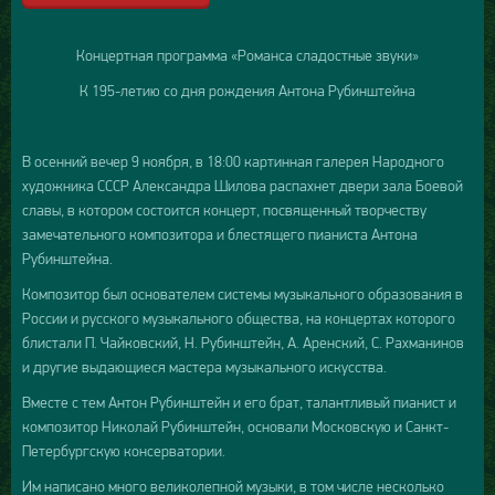
Концертная программа «Романса сладостные звуки»
К 195-летию со дня рождения Антона Рубинштейна
В осенний вечер 9 ноября, в 18:00 картинная галерея Народного
художника СССР Александра Шилова распахнет двери зала Боевой
славы, в котором состоится концерт, посвященный творчеству
замечательного композитора и блестящего пианиста Антона
Рубинштейна.
Композитор был основателем системы музыкального образования в
России и русского музыкального общества, на концертах которого
блистали П. Чайковский, Н. Рубинштейн, А. Аренский, С. Рахманинов
и другие выдающиеся мастера музыкального искусства.
Вместе с тем Антон Рубинштейн и его брат, талантливый пианист и
композитор Николай Рубинштейн, основали Московскую и Санкт-
Петербургскую консерватории.
Им написано много великолепной музыки, в том числе несколько