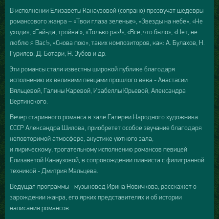
В исполнении Елизаветы Канаузовой (сопрано) прозвучат шедевры
романсового жанра – «Твои глаза зеленые», «Звезды на небе», «Не
уходи», «Гай-да, тройка!», «Только раз!», «Все, что было», «Нет, не
люблю я Вас!», «Снова пою», таких композиторов, как: А. Булахов, Н.
Гурилев, Д. Ботари, Н. Зубов и др.
Эти романсы стали известны широкой публике благодаря
исполнению их великими певцами прошлого века - Анастасии
Вяльцевой, Галины Каревой, Изабеллы Юрьевой, Александра
Вертинского.
Вечер старинного романса в зале Галереи Народного художника
СССР Александра Шилова, приобретет особое звучание благодаря
неповторимой атмосфере, акустике уютного зала,
и лирическому, трогательному исполнению романсов певицей
Елизаветой Канаузовой, в сопровождении пианиста с филигранной
техникой - Дмитрия Мальцева.
Ведущая программы - музыковед Ирина Новичкова, расскажет о
зарождении жанра, его ярких представителях и об истории
написания романсов.