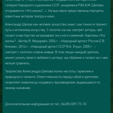
галерее Народного художника СССР, академика РАХ А.М. Шилова
открывается «Что жизнь?...». На выставке представлены портреты
известных актеров театра и кино.
Александр Шилов как человек искусства знает, как тяжел и тернист
путь к истинному искусству. С полотен на нас смотрят актеры, чей
талант и мастерство не вызывает ни у кого сомнения. Картины «Что
жизнь?.. (Актёр В. Фёдоров)» 2004 г., «Народный артист России Е.В.
Князев», 2014 г., «Народный артист СССР В.А. Этуш», 2005 г. –
смотрят с полотен словно живые. В этих лицах каждый зритель
может узнать своего любимого актера, чье обаяние и талант ни с чем
нельзя сравнить.
​Творчество Александра Шилова полно чистоты, гармонии и
природного таланта. Ответственность перед собой и зрителем
позволяет живописцу создавать произведения, выдающиеся по
своему значению.
Дополнительная информация по тел.: 8(495) 697-73-10