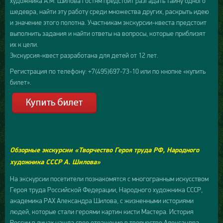
художника А.М. Шилова гостям предстоит разгадать тайну одного
шедевра, найти эту работу среди множества других, раскрыть идею
и значение этого полотна. Участникам экскурсии-квеста предстоит
выполнить задания и найти ответы на вопросы, которые приблизят
их к цели.
Экскурсия-квест разработана для детей от 12 лет.
Регистрация по телефону: +7(495)697-73-10 или по кнопке «купить
билет».
Обзорные экскурсии «Творчество Героя труда РФ, Народного
художника СССР А. Шилова»
На экскурсии посетители познакомятся с многогранным искусством
Героя труда Российской Федерации, Народного художника СССР,
академика РАХ Александра Шилова, с жизненными историями
людей, которые стали героями картин кисти Мастера. История
России в лицах нашла свое отражение в творчестве Александра