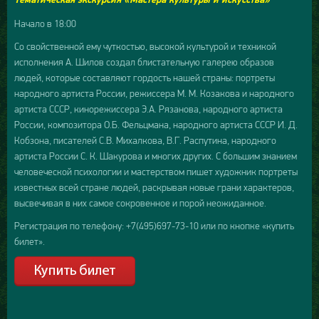
Тематическая экскурсия «Мастера культуры и искусства»
Начало в 18:00
Со свойственной ему чуткостью, высокой культурой и техникой
исполнения А. Шилов создал блистательную галерею образов
людей, которые составляют гордость нашей страны: портреты
народного артиста России, режиссера М. М. Козакова и народного
артиста СССР, кинорежиссера Э.А. Рязанова, народного артиста
России, композитора О.Б. Фельцмана, народного артиста СССР И. Д.
Кобзона, писателей С.В. Михалкова, В.Г. Распутина, народного
артиста России С. К. Шакурова и многих других. С большим знанием
человеческой психологии и мастерством пишет художник портреты
известных всей стране людей, раскрывая новые грани характеров,
высвечивая в них самое сокровенное и порой неожиданное.
Регистрация по телефону: +7(495)697-73-10 или по кнопке «купить
билет».