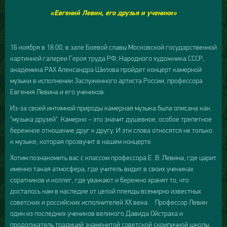
«Евгений Левин, его друзья и ученики»
16 ноября в 18:00, в зале Боевой славы Московской государственной
картинной галереи Героя труда РФ, Народного художника СССР,
академика РАХ Александра Шилова пройдет концерт камерной
музыки в исполнении Заслуженного артиста России, профессора
Евгения Левина и его учеников.
Из-за своей интимной природы камерная музыка была описана как
"музыка друзей". Камерно – это значит душевное, особое трепетное
бережное отношение друг к другу. И эти слова относятся не только
к музыке, которая прозвучит в нашем концерте.
Хотим познакомить вас с классом профессора Е. В. Левина, где царит
именно такая атмосфера, где учитель видит в своих учениках
соратников и коллег, где уважают и бережно хранят то, что
досталось нам в наследие от целой плеяды всемирно известных
советских и российских исполнителей XX века. Профессор Левин
один из последних учеников великого Давида Ойстраха и
продолжатель традиций знаменитой советской скрипичной школы,