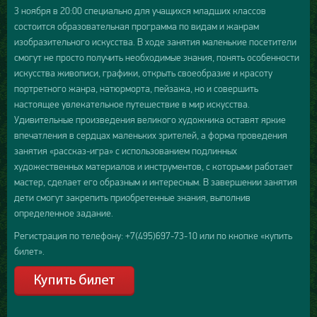
3 ноября в 20:00 специально для учащихся младших классов
состоится образовательная программа по видам и жанрам
изобразительного искусства. В ходе занятия маленькие посетители
смогут не просто получить необходимые знания, понять особенности
искусства живописи, графики, открыть своеобразие и красоту
портретного жанра, натюрморта, пейзажа, но и совершить
настоящее увлекательное путешествие в мир искусства.
Удивительные произведения великого художника оставят яркие
впечатления в сердцах маленьких зрителей, а форма проведения
занятия «рассказ-игра» с использованием подлинных
художественных материалов и инструментов, с которыми работает
мастер, сделает его образным и интересным. В завершении занятия
дети смогут закрепить приобретенные знания, выполнив
определенное задание.
Регистрация по телефону: +7(495)697-73-10 или по кнопке «купить
билет».