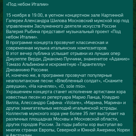
«Под небом Италии»
15 ноября в 19:00, в уютном концертном зале Картинной
Галереи Александра Шилова Московский мужской хор под
управлением Заслуженного деятеля искусств России
Валерия Рыбина представит музыкальный проект «Под
небом Италии».
В программе концерта прозвучит классическая и
современная музыка итальянских композиторов.
В этот вечер публика услышит отрывки из лучших опер
Джузеппе Верди, Джакомо Пуччини, знаменитое «Адажио»
Томазо Альбинони и искрометную «Тарантеллу»
Джоаккино Россини.
И, конечно же, в программе прозвучат популярные
неаполитанские песни: «Влюбленный солдат», «Скажите
девушки», «На качелях», «О, sole mio».
Украшением концерта станет исполнение артистами хора
известных песен из репертуара Марио Ланца, Клаудио
Вилла, Алессандро Сафина: «Volare», «Марина, Марина» и
других зажигательных мелодий итальянской эстрады.
Коллектив мужского хора уже более 35 лет выступает на
различных площадках Москвы и Московской области,
других городов России. За годы работы хор выступал во
многих странах Европы, Северной и Южной Америки, Кореи
и Австралии.