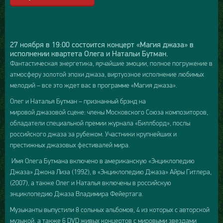
27 ноября в 19:00 состоится концерт «Магия джаза» в
исполнении квартета Олега и Натальи Бутман.
Фантастическая энергетика, ярчайшие эмоции, полное погружение в
атмосферу золотой эпохи джаза, виртуозное исполнение любимых
мелодий – все это ждет вас в программе «Магия джаза».
Олег и Наталья Бутман – признанный брэнд на
мировой джазовой сцене: члены Московского Союза композиторов,
обладатели специальной премии журнала «Биллборд», послы
российского джаза за рубежом. Участники крупнейших и
престижных джазовых фестивалей мира.
Имя Олега Бутмана включено в американскую «Энциклопедию
Джаза» Джона Лиза (1992), в «Энциклопедию Джаза» Айры Гитлера,
(2007), а также Олег и Наталья включены в российскую
энциклопедию Джаза Владимира Фейертага.
Музыканты выпустили 8 сольных альбомов, 4 из которых с авторской
музыкой, а также 6 DVD живых концертов с мировыми звездами