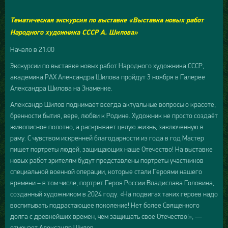
Тематическая экскурсия по выставке «Выставка новых работ
Народного художника СССР А. Шилова»
Начало в 21:00
Экскурсии по выставке новых работ Народного художника СССР,
академика РАХ Александра Шилова пройдут 3 ноября в Галерее
Александра Шилова на Знаменке.
Александр Шилов поднимает всегда актуальные вопросы о красоте,
бренности бытия, вере, любви к Родине. Художник не просто создаёт
живописное полотно, а раскрывает целую жизнь, заключенную в
раму. С чувством искренней благодарности из года в год Мастер
пишет портреты людей, защищающих наше Отечество! На выставке
новых работ зрителям будут представлены портреты участников
специальной военной операции, которые стали Героями нашего
времени – в том числе, портрет Героя России Владислава Головина,
созданный художником в 2024 году. «На подвигах таких героев надо
воспитывать подрастающее поколение! Нет более Священного
долга с древнейших времён, чем защищать своё Отечество!», —
отмечает Александр Шилов.