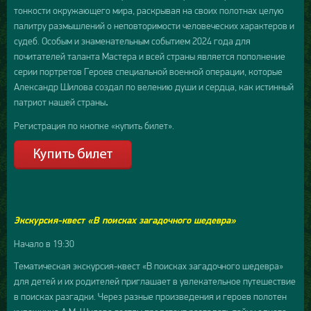
тонкости окружающего мира, раскрывая на своих полотнах целую
палитру размышлений о неповторимости человеческих характеров и
судеб. Особым и знаменательным событием 2024 года для
почитателей таланта Мастера и всей страны является пополнение
серии портретов Героев специальной военной операции, которые
Александр Шилова создал по велению души и сердца, как истинный
патриот нашей страны
.
Регистрация по кнопке «купить билет».
Экскурсия-квест «В поисках загадочного шедевра»
Начало в 19:30
Тематическая экскурсия-квест «В поисках загадочного шедевра»
для детей и их родителей приглашает в увлекательное путешествие
в поисках разгадки. Через разные произведения и героев полотен