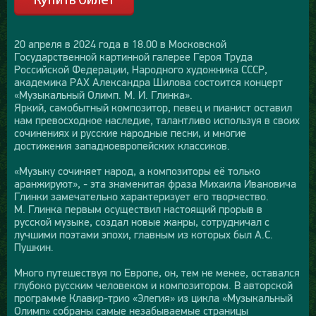
20 апреля в 2024 года в 18.00 в Московской
Государственной картинной галерее Героя Труда
Российской Федерации, Народного художника СССР,
академика РАХ Александра Шилова состоится концерт
«Музыкальный Олимп. М. И. Глинка».
Яркий, самобытный композитор, певец и пианист оставил
нам превосходное наследие, талантливо используя в своих
сочинениях и русские народные песни, и многие
достижения западноевропейских классиков.
«Музыку сочиняет народ, а композиторы её только
аранжируют», - эта знаменитая фраза Михаила Ивановича
Глинки замечательно характеризует его творчество.
М. Глинка первым осуществил настоящий прорыв в
русской музыке, создал новые жанры, сотрудничал с
лучшими поэтами эпохи, главным из которых был А.С.
Пушкин.
Много путешествуя по Европе, он, тем не менее, оставался
глубоко русским человеком и композитором. В авторской
программе Клавир-трио «Элегия» из цикла «Музыкальный
Олимп» собраны самые незабываемые страницы