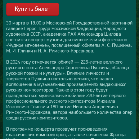
30 марта в 18:00 в Московской Государственной картинной
галерее Героя Труда Российской Федерации, Народного
художника СССР, академика РАХ Александра Шилова
состоится концерт музыки для виолончели и фортепиано
«Чудное мгновенье», посвящённый юбилеям А. С. Пушкина,
М. И. Глинки и Н. А. Римского-Корсакова.
В 2024 году отмечается юбилей — 225-летие великого
русского поэта Александра Сергеевича Пушкина, «Солнца
русской поэзии и культуры». Влияние личности и
творчества Пушкина настолько велико, что нашло
воплощение в музыкальных произведениях выдающихся
русских композиторов. Также в этом году будут
праздноваться музыкальные юбилеи: 220-летие первого
профессионального русского композитора Михаила
Ивановича Глинки и 180-летие Николая Андреевича
Римского-Корсакова, автора наибольшего количества опер
среди русских композиторов.
В программе концерта прозвучат произведения
классических композиторов, а также сочинения Франца