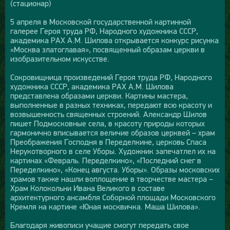
(стационар)
5 апреля в Московской государственной картинной
галерее Героя труда РФ, Народного художника СССР,
академика РАХ А.М. Шилова открывается конкурс рисунка
«Москва златоглавая», посвященный образам церкви в
изобразительном искусстве.
Сокровищница произведений Героя труда РФ, Народного
художника СССР, академика РАХ А.М. Шилова
представлена образами церкви. Картины мастера,
выполненные в разных техниках, передают всю красоту и
возвышенность священных строений. Александр Шилов
пишет Подмосковные села, в красоту природы которых
гармонично вписывается величие образов церквей – храм
Преображения Господня в Переделкине, церковь Спаса
Нерукотворного в селе Уборы. Художник запечатлел их на
картинах «Февраль. Переделкино», «Последний снег в
Переделкино», «Конец августа. Уборы». Образы московских
храмов также нашли воплощение в творчестве мастера –
Храм Колокольни Ивана Великого в составе
архитектурного ансамбля Соборной площади Московского
Кремля на картине «Юная москвичка. Маша Шилова».
Благодаря живописи учащие смогут передать свое