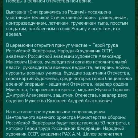
Победы в Великой Отечественной войне.
Выставка «Они сражались за Родину!» посвящена
участникам Великой Отечественной войны, разведчикам,
контрразведчикам, летчикам, труженикам тыла, простым
солдатам, влюбленным в свою Родину и всем тем, кто
воевал.
В церемонии открытия примут участие – Герой труда
Российской Федерации, Народный художник СССР,
академик Российской академии художеств Александр
Максович Шилов, руководители органов исполнительной
власти, руководители военных ведомств, ветераны войны,
курсанты военных училищ, будущие защитники Отечества,
герои картин художника, среди которых герои Специальной
военной операции - защитник Отечества, кавалер ордена
Мужества, Георгиевского креста, медали Жукова Торопов
Дмитрий Алексеевич, защитник Отечества, кавалер двух
орденов Мужества Кузовлев Андрей Анатольевич.
На выставке при музыкальном сопровождении
Центрального военного оркестра Министерства обороны
Российской Федерации будут представлены 53 портрета, в
которых Герой труда Российской Федерации, Народный
художник СССР, академик РАХ А.М. Шилов запечатлел