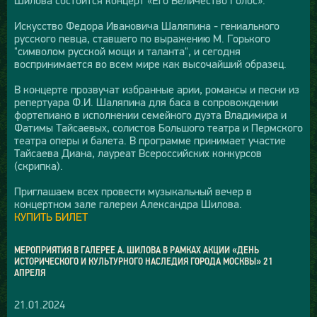
Шилова состоится концерт «Его Величество Голос».
Искусство Федора Ивановича Шаляпина - гениального
русского певца, ставшего по выражению М. Горького
"символом русской мощи и таланта", и сегодня
воспринимается во всем мире как высочайший образец.
В концерте прозвучат избранные арии, романсы и песни из
репертуара Ф.И. Шаляпина для баса в сопровождении
фортепиано в исполнении семейного дуэта Владимира и
Фатимы Тайсаевых, солистов Большого театра и Пермского
театра оперы и балета. В программе принимает участие
Тайсаева Диана, лауреат Всероссийских конкурсов
(скрипка).
Приглашаем всех провести музыкальный вечер в
концертном зале галереи Александра Шилова.
КУПИТЬ БИЛЕТ
МЕРОПРИЯТИЯ В ГАЛЕРЕЕ А. ШИЛОВА В РАМКАХ АКЦИИ «ДЕНЬ
ИСТОРИЧЕСКОГО И КУЛЬТУРНОГО НАСЛЕДИЯ ГОРОДА МОСКВЫ» 21
АПРЕЛЯ
21.01.2024