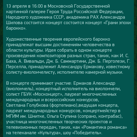
13 апреля в 16:00 в Московской Государственной
картинной галерее Героя Труда Российской Федерации,
Народного художника СССР, академика РАХ Александра
Шилова состоится концерт состоится концерт «Грани эпохи
барокко».
Художественные творения европейского барокко
принадлежат высшим достижениям человечества в
области культуры. Идея собрать в одном концерте
произведения композиторов разных стран, таких, как И. С.
Баха, А. Вивальди, Дж. Б. Саммартини, Дж. Б. Перголези, Г.
Перселла, принадлежит Александру Ермакову, известному
солисту-виолончелисту, исполнителю камерной музыки.
В концерте принимают участие: Ермаков Александр
(виолончель), концертный исполнитель на виолончели,
солист ГБУК «Москонцерт», лауреат многочисленных
международных и всероссийских конкурсов,
Светлана Голубкова (фортепиано),ведущая концерта,
лауреат международных конкурсов, концертмейстер в
МГИМ им. Шнитке, Ольга Ступина (сопрано, контрабас),
участница многочисленных творческих проектов и
телевизионных передач, таких, как «Романтика романса»
на телеканале «Культура», шоу «Победитель».