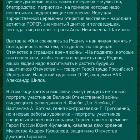
лучшие духовные черты наших ветеранов – мужество,
благородство, патриотизм, на примере которых надо
воспитывать подрастающее поколение. Ведущая
торжественной церемонии открытия выставки – народная
артистка РСФСР, знаменитый диктор и телеведущая,
легенда, лицо и голос страны Анна Николаевна Шатилова.
Выставка «Они сражались за Родину!» как живая память и
благодарность всем тем, кто доблестно защищал
Отечество в страшное время войны. «На подвигах, которые
они совершали, чтобы спасти и защитить нашу Родину,
наших людей надо воспитывать и растить будущих
защитников Отечества!» – говорит Герой труда Российской
Федерации, Народный художник СССР, академик РАХ
Александр Шилов.
В этом году зрители выставки смогут увидеть не только
портреты участников Великой Отечественной войны,
выдающихся разведчиков К. Филби, Дж. Блейка, Г.
Вартаняна А. Ботяна, гения контрразведки Г. Григоренко,
но и новые работы художника – портреты участников
специальной военной операции, Героев нашего времени:
Героя России Юрия Жуланова, кавалера двух орденов
Мужества Андрея Кузовлева, защитника Отечества
Дмитрия Торопова.