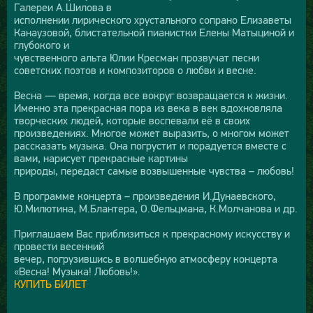
Галереи А.Шилова в
исполнении лирического хрустального сопрано Елизаветы
Канаузовой, блистательной пианистки Елены Матыциной и
глубокого и
чувственного альта Юлии Кресман прозвучат песни
советских поэтов и композиторов о любви и весне.
Весна — время, когда все вокруг возвращается к жизни.
Именно эта прекрасная пора из века в век вдохновляла
творческих людей, которые воспевали её в своих
произведениях. Многое может выразить, о многом может
рассказать музыка. Она погрустит и порадуется вместе с
вами, нарисует прекрасные картины
природы, передаст самые возвышенные чувства – любовь!
В программе концерта – произведения И.Дунаевского,
Ю.Милютина, М.Блантера, О.Фельцмана, К.Молчанова и др.
Приглашаем Вас приблизиться к прекрасному искусству и
провести весенний
вечер, погрузившись в волшебную атмосферу концерта
«Весна! Музыка! Любовь!».
КУПИТЬ БИЛЕТ