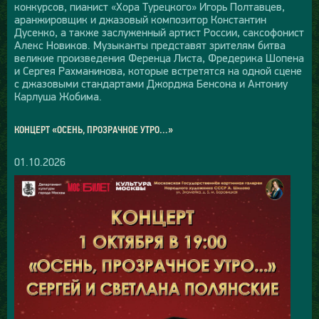
конкурсов, пианист «Хора Турецкого» Игорь Полтавцев,
аранжировщик и джазовый композитор Константин
Дусенко, а также заслуженный артист России, саксофонист
Алекс Новиков. Музыканты представят зрителям битва
великие произведения Ференца Листа, Фредерика Шопена
и Сергея Рахманинова, которые встретятся на одной сцене
с джазовыми стандартами Джорджа Бенсона и Антониу
Карлуша Жобима.
КОНЦЕРТ «ОСЕНЬ, ПРОЗРАЧНОЕ УТРО…»
01.10.2026