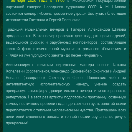
1 октября 2026 года в 19:
0
0
в Московской государственной
картинной галерее Народного художника СССР А. М. Шилова
состоится концерт «Осень, прозрачное утро...». Выступают блестящие
исполнители Светлана и Сергей Полянские.
Традиция музыкальных вечеров в Галерее А.лександра Шилова
продолжается. В этот вечер прозвучат девятнадцать произведений,
выдающихся русских и зарубежных композиторов, составляющие
золотой фонд отечественной музыки: от романсов «Сомнение» и
«Глядя на луч пурпурного заката» до песен «Журавли».
Аккомпанируют солистам виртуозные мастера сцены: Татьяна
Копелевич (фортепиано), Александр Бронвейбер (скрипка) и Андрей
Ковалев (аккордеон). Светлану и Сергея Полянских любят за
интеллигентную исполнительскую манеру, умение создать
прекрасную атмосферу доверительного вечера и многогранность
репертуара. На этот раз артисты подготовили программу, созвучную
самому поэтичному времени года, где светлая грусть золотой осени
переплетается с теплыми человеческими чувства. Приглашаем всех
ценителей душевного вокала и тонкой поэзии звука на встречу с
прекрасным!