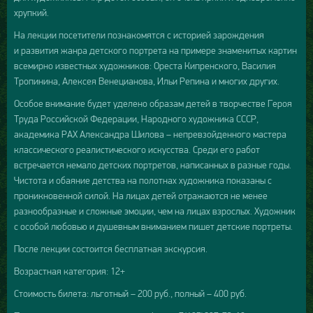
хрупкий.
На лекции посетители познакомятся с историей зарождения
и развития жанра детского портрета на примере знаменитых картин
всемирно известных художников: Ореста Кипренского, Василия
Тропинина, Алексея Венецианова, Ильи Репина и многих других.
Особое внимание будет уделено образам детей в творчестве Героя
Труда Российской Федерации, Народного художника СССР,
академика РАХ Александра Шилова – непревзойденного мастера
классического реалистического искусства. Среди его работ
встречается немало детских портретов, написанных в разные годы.
Чистота и обаяние детства на полотнах художника показаны с
проникновенной силой. На лицах детей отражаются не менее
разнообразные и сложные эмоции, чем на лицах взрослых. Художник
с особой любовью и душевным вниманием пишет детские портреты.
После лекции состоится бесплатная экскурсия.
Возрастная категория: 12+
Стоимость билета: льготный – 200 руб., полный – 400 руб.