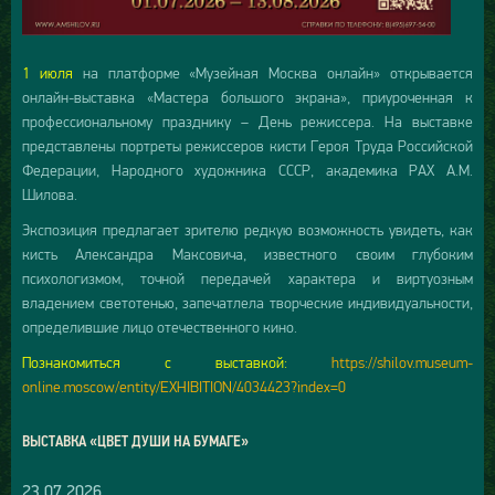
1 июля
на платформе «Музейная Москва онлайн» открывается
онлайн-выставка «Мастера большого экрана», приуроченная к
профессиональному празднику – День режиссера. На выставке
представлены портреты режиссеров кисти Героя Труда Российской
Федерации, Народного художника СССР, академика РАХ А.М.
Шилова.
Экспозиция предлагает зрителю редкую возможность увидеть, как
кисть Александра Максовича, известного своим глубоким
психологизмом, точной передачей характера и виртуозным
владением светотенью, запечатлела творческие индивидуальности,
определившие лицо отечественного кино.
Познакомиться с выставкой:
https://shilov.museum-
online.moscow/entity/EXHIBITION/4034423?index=0
ВЫСТАВКА «ЦВЕТ ДУШИ НА БУМАГЕ»
23.07.2026