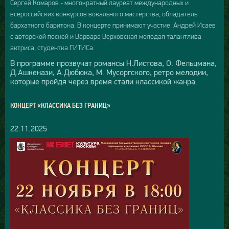
Сергей Комаров - многократный лауреат международных и
всероссийских конкурсов вокального мастерства, обладатель
бархатного баритона. В концерте принимают участие: Андрей Исаев
с авторской песней и Варвара Верховская молодая талантлива
актриса, студентка ГИТИСа.
В программе прозвучат романсы Н.Листова, О. Фельцмана,
Д.Ашкенази, А.Дюбюка, М. Мусоргского, ретро мелодии,
которые пройдя через время стали классикой жанра.
КОНЦЕРТ «КЛАССИКА БЕЗ ГРАНИЦ»
22.11.2025