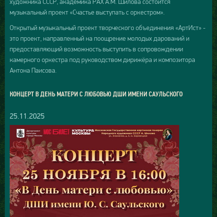
художника СССР, академика РАХ А.М. Шилова состоится
музыкальный проект «Счастье выступать с оркестром».
Открытый музыкальный проект творческого объединения «AртИст» -
это проект, направленный на поощрение молодых дарований и
предоставляющий возможность выступить в сопровождении
камерного оркестра под руководством дирижёра и композитора
Антона Паисова.
КОНЦЕРТ В ДЕНЬ МАТЕРИ С ЛЮБОВЬЮ ДШИ ИМЕНИ САУЛЬСКОГО
25.11.2025