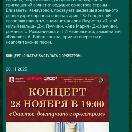
приглашений солистки ведущих оркестров страны -
Елизаветы Канаузовой, прозвучат шедевры вокального
репертуара: барочная оперная ария Г.Ф.Генделя «Я
позволяю плакать», знаменитая ария Лауретты «O, мой
милый малыш» Дж. Пуччини, «Аве Мария» Дж.Каччини,
романсы С. Рахманинова и П.И.Чайковского, знаменитый
«Вокализ» А. Бабаджаняна, арии из оперетты и
неаполитанские песни.
КОНЦЕРТ «СЧАСТЬЕ ВЫСТУПАТЬ С ОРКЕСТРОМ»
28.11.2025