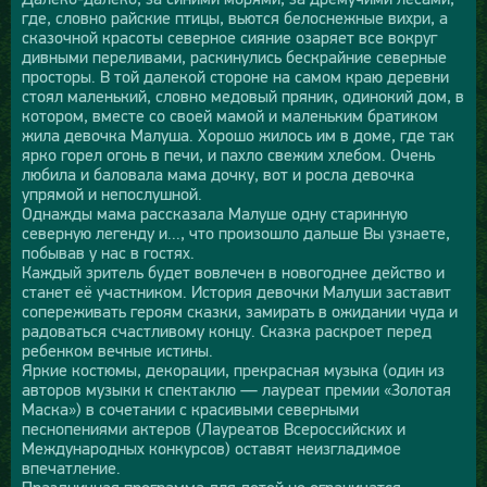
где, словно райские птицы, вьются белоснежные вихри, а
сказочной красоты северное сияние озаряет все вокруг
дивными переливами, раскинулись бескрайние северные
просторы. В той далекой стороне на самом краю деревни
стоял маленький, словно медовый пряник, одинокий дом, в
котором, вместе со своей мамой и маленьким братиком
жила девочка Малуша. Хорошо жилось им в доме, где так
ярко горел огонь в печи, и пахло свежим хлебом. Очень
любила и баловала мама дочку, вот и росла девочка
упрямой и непослушной.
Однажды мама рассказала Малуше одну старинную
северную легенду и..., что произошло дальше Вы узнаете,
побывав у нас в гостях.
Каждый зритель будет вовлечен в новогоднее действо и
станет её участником. История девочки Малуши заставит
сопереживать героям сказки, замирать в ожидании чуда и
радоваться счастливому концу. Сказка раскроет перед
ребенком вечные истины.
Яркие костюмы, декорации, прекрасная музыка (один из
авторов музыки к спектаклю — лауреат премии «Золотая
Маска») в сочетании с красивыми северными
песнопениями актеров (Лауреатов Всероссийских и
Международных конкурсов) оставят неизгладимое
впечатление.
Праздничная программа для детей не ограничатся