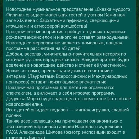
Новогоднее музыкальное представление «Сказка мудрого
Филина» ожидает маленьких гостей в уютном Каминном
зале XIX века с бархатными пуфиками, сверкающими
игрушками и атмосферой волшебства!
Праздничные мероприятия пройдут в лучших традициях
рождественских елок и никого не оставят равнодушными.
Новогоднее мероприятие является камерным, каждая
программа рассчитана на 45 детей.
Добрая, веселая, умилительно-поучительная история по
мотивам русских народных сказок. Каждый зритель будет
вовлечен в новогоднее действо и станет её участником.
Яркие костюмы, прекрасная музыка в сочетании с
актерами (Лауреатами Всероссийских и Международных
конкурсов) оставят неизгладимое впечатление.
Праздничная программа для детей не ограничатся
спектаклем, а включает в себя игровую программу.
Дедушка Мороз будет рад сделать совместное фото возле
новогодней елки.
Всех детей ожидает подарок — мягкая игрушка, сладкий
пряник.
Также всех желающих мы приглашаем ознакомиться с
экспозицией картинной галереи Народного художника
РАХА Александра Шилова (осмотр экспозиции входит в
стоимость билета).