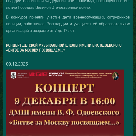
Гвардии Российской Федерации «Нет нацизму», посвящённого 80-
летию Победы в Великой Отечественной войне.
В конкурсе приняли участие дети военнослужащих, сотрудников
полиции, работников Росгвардии и учащиеся её образовательных
организаций в возрасте от 7 до 17 лет.
КОНЦЕРТ ДЕТСКОЙ МУЗЫКАЛЬНОЙ ШКОЛЫ ИМЕНИ В.Ф. ОДОЕВСКОГО
«БИТВЕ ЗА МОСКВУ ПОСВЯЩАЕМ...»
09.12.2025