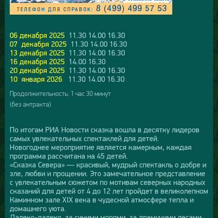
06 декабря 2025
11.30 14.00 16.30
07 декабря 2025
11.30 14.00 16.30
13 декабря 2025
11.30 14.00 16.30
16 декабря 2025
14.00 16.30
20 декабря 2025
11.30 14.00 16.30
10 января 2026
11.30 14.00 16.30
Продолжительность: 1 час 30 минут
(без антракта)
По итогам РИА Новости сказка вошла в десятку лидеров
самых увлекательных спектаклей для детей.
Новогоднее мероприятие является камерным, каждая
программа рассчитана на 45 детей.
«Сказка Севера» — красивый, мудрый спектакль о добре и
зле, любви и прощении. Это замечательное представление
с увлекательным сюжетом по мотивам северных народных
сказаний для детей от 4 до 12 лет пройдет в великолепном
Каминном зале XIX века в чудесной атмосфере тепла и
домашнего уюта.
Далеко-далеко, за синими морями, за дремучими лесами,