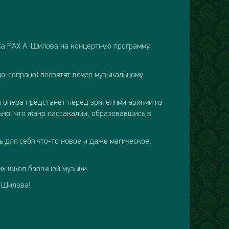
ка РАХ А. Шилова на концертную программу
о-сопрано) посвятят вечер музыкальному
ая опера предстанет перед зрителями ариями из
льно, что жанр пассакалии, образовавшись в
 для себя что-то новое и даже магическое,
их школ барочной музыки.
. Шилова!