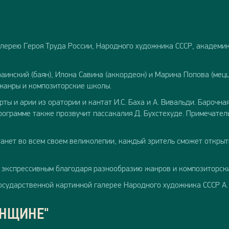
лерею Героя Труда России, Народного художника СССР, академи
инский (баян), Илона Савина (аккордеон) и Марина Попова (мецц
 жанры и композиторские школы.
ты и арии из оратории и кантат И.С. Баха и А. Вивальди. Барочн
 программе также прозвучит пассакалия Д. Бухстехуде. Примечате
анет во всем своем великолепии, каждый зритель сможет открыть
 экспрессивным благодаря разнообразию жанров и композиторск
государственной картинной галерее Народного художника СССР А
ЕНЩИНЕ"