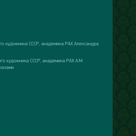
го художника СССР, академика РАХ Александра
го художника СССР, академика РАХ А.М.
разами.