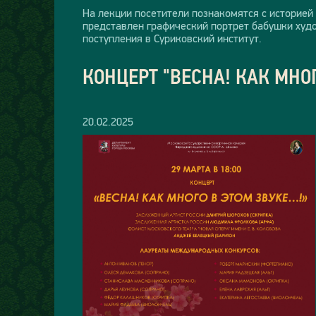
На лекции посетители познакомятся с историей
представлен графический портрет бабушки худо
поступления в Суриковский институт.
КОНЦЕРТ "ВЕСНА! КАК МНОГ
20.02.2025