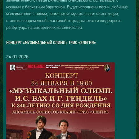
замечательного певца Вячеслава Ольховского, обладающего
мощным и бархатным баритоном. Будут исполнены песни, любимые
многими поколениями, знаменитые музыкальные композиции,
ставшие современной классикой эстрадные хиты и шедевры из
репертуара наших великих исполнителей.
КОНЦЕРТ «МУЗЫКАЛЬНЫЙ ОЛИМП» ТРИО «ЭЛЕГИЯ»
24.01.2026