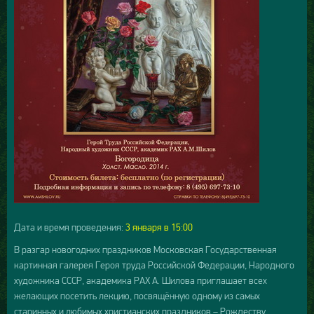
Дата и время проведения:
3
янва
ря в 15:00
В разгар новогодних праздников Московская Государственная
картинная галерея Героя труда Российской Федерации, Народного
художника СССР, академика РАХ А. Шилова приглашает всех
желающих посетить лекцию, посвящённую одному из самых
старинных и любимых христианских праздников – Рождеству.