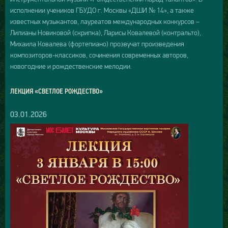
исполнении учеников ГБУДО г. Москвы «ДШИ № 14», а также
известных музыкантов, лауреатов международных конкурсов –
Лилианы Новиковой (скрипка), Ларисы Ковалевой (контральто),
Михаила Ковалева (фортепиано) прозвучат произведения
композиторов-классиков, сочинения современных авторов,
новогодние и рождественские мелодии.
ЛЕКЦИЯ «СВЕТЛОЕ РОЖДЕСТВО»
03.01.2026