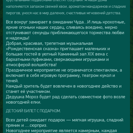
наполняются запахом свежей хвои, ароматом мандаринов и сладких
пирогов, унося нас в мир далеких, счастливых мгновений детства.
Все вокруг замирает в ожидании Чуда...И лишь крохотные,
яркие огоньки наших сердец, сливаясь воедино, мерно
отстукивают секунды приближающегося торжества любви
и надежды!
Добрая, красивая, трепетная музыкальная
«Рождественская сказка» приглашает маленьких и
больших гостей в уютный Каминный зал XIX века с
бархатными пуфиками, сверкающими игрушками и
атмосферой волшебства!
Праздничное мероприятие не ограничатся спектаклем, а
включает в себя игровую программу, театром кукол и
теней.
Каждый зритель будет вовлечен в новогоднее действо и
станет её участником.
Дедушка Мороз будет рад сделать совместное фото возле
новогодней елки.
ДЕТСКИЙ БИЛЕТ С ПОДАРКОМ.
Всех детей ожидает подарок — мягкая игрушка, сладкий
пряник и ....сюрприз.
Новогоднее мероприятие является камерным, каждая