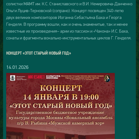
солистки МАМТ им. К.С. Станиславского и В.И. Немировича-Данченко
Ольги Луцив-Терновской (сопрано). Концерт посвящен 340-летю
двух великих композиторов Иоганна Себастьяна Баха и Георга
Генделя. В программу вошли, как и очень знаменитые, так и менее
известные их произведения– арии из пассион и «Чакона» И.С. Баха,
сонаты и фрагменты вокально-инструментальных циклов Г. Генделя.
КОНЦЕРТ «ЭТОТ СТАРЫЙ НОВЫЙ ГОД»
14.01.2026