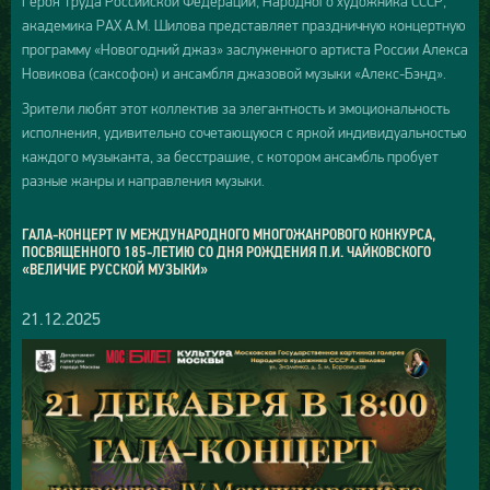
Героя Труда Российской Федерации, Народного художника СССР,
академика РАХ А.М. Шилова представляет праздничную концертную
программу «Новогодний джаз» заслуженного артиста России Алекса
Новикова (саксофон) и ансамбля джазовой музыки «Алекс-Бэнд».
Зрители любят этот коллектив за элегантность и эмоциональность
исполнения, удивительно сочетающуюся с яркой индивидуальностью
каждого музыканта, за бесстрашие, с котором ансамбль пробует
разные жанры и направления музыки.
ГАЛА-КОНЦЕРТ IV МЕЖДУНАРОДНОГО МНОГОЖАНРОВОГО КОНКУРСА,
ПОСВЯЩЕННОГО 185-ЛЕТИЮ СО ДНЯ РОЖДЕНИЯ П.И. ЧАЙКОВСКОГО
«ВЕЛИЧИЕ РУССКОЙ МУЗЫКИ»
21.12.2025