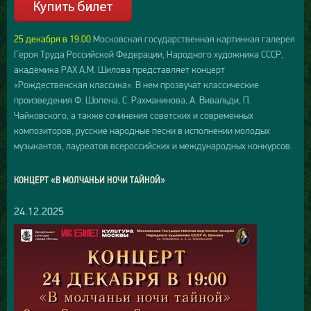
25 декабря в 19.00
Московская государственная картинная галерея
Героя Труда Российской Федерации, Народного художника СССР,
академика РАХ А.М. Шилова представляет концерт
«Рождественская классика». В нем прозвучат классические
произведения Ф. Шопена, С. Рахманинова, А. Вивальди, П.
Чайковского, а также сочинения советских и современных
композиторов, русские народные песни в исполнении молодых
музыкантов, лауреатов всероссийских и международных конкурсов.
КОНЦЕРТ «В МОЛЧАНЬИ НОЧИ ТАЙНОЙ»
24.12.2025