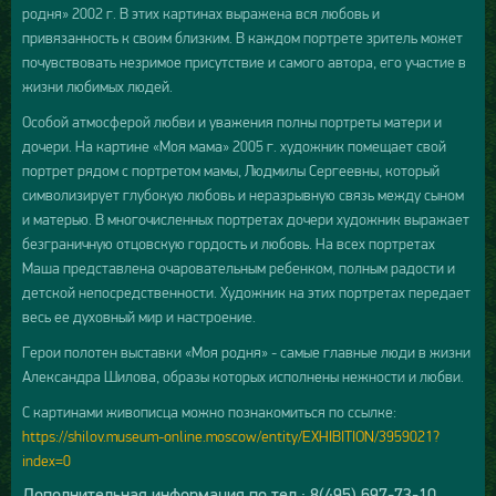
родня» 2002 г. В этих картинах выражена вся любовь и
привязанность к своим близким. В каждом портрете зритель может
почувствовать незримое присутствие и самого автора, его участие в
жизни любимых людей.
Особой атмосферой любви и уважения полны портреты матери и
дочери. На картине «Моя мама» 2005 г. художник помещает свой
портрет рядом с портретом мамы, Людмилы Сергеевны, который
символизирует глубокую любовь и неразрывную связь между сыном
и матерью. В многочисленных портретах дочери художник выражает
безграничную отцовскую гордость и любовь. На всех портретах
Маша представлена очаровательным ребенком, полным радости и
детской непосредственности. Художник на этих портретах передает
весь ее духовный мир и настроение.
Герои полотен выставки «Моя родня» - самые главные люди в жизни
Александра Шилова, образы которых исполнены нежности и любви.
С картинами живописца можно познакомиться по ссылке:
https://shilov.museum-online.moscow/entity/EXHIBITION/3959021?
index=0
Дополнительная информация по тел.: 8(495) 697-73-10