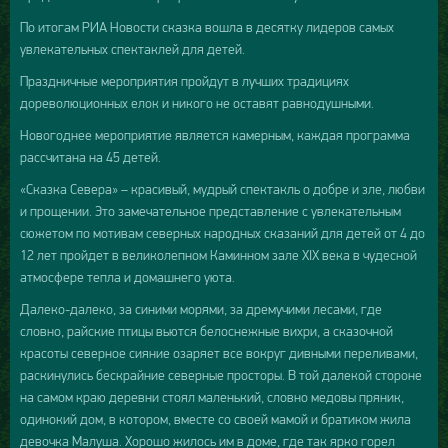
По итогам РИА Новости сказка вошла в десятку лидеров самых
увлекательных спектаклей для детей.
Праздничные мероприятия пройдут в лучших традициях
дореволюционных елок и никого не оставят равнодушными.
Новогоднее мероприятие является камерным, каждая программа
рассчитана на 45 детей.
«Сказка Севера» – красивый, мудрый спектакль о добре и зле, любви
и прощении. Это замечательное представление с увлекательным
сюжетом по мотивам северных народных сказаний для детей от 4 до
12 лет пройдет в великолепном Каминном зале XIX века в чудесной
атмосфере тепла и домашнего уюта.
Далеко-далеко, за синими морями, за дремучими лесами, где
словно, райские птицы вьются белоснежные вихри, а сказочной
красоты северное сияние озаряет все вокруг дивными переливами,
раскинулись бескрайние северные просторы. В той далекой стороне
на самом краю деревни стоял маленький, словно медовы пряник,
одинокий дом, в котором, вместе со своей мамой и братиком жила
девочка Малуша. Хорошо жилось им в доме, где так ярко горел