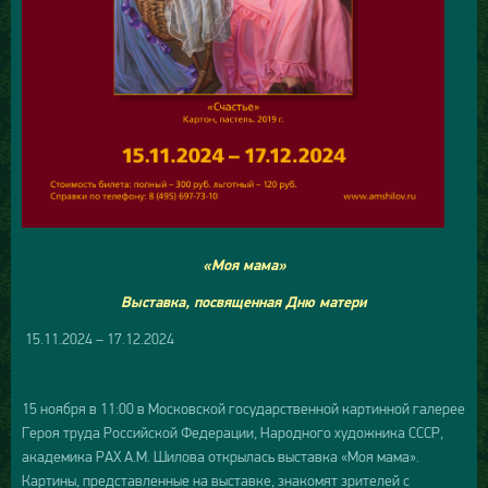
«Моя мама»
Выставка, посвященная Дню матери
15.11.2024 – 17.12.2024
15 ноября в 11:00 в Московской государственной картинной галерее
Героя труда Российской Федерации, Народного художника СССР,
академика РАХ А.М. Шилова открылась выставка «Моя мама».
Картины, представленные на выставке, знакомят зрителей с