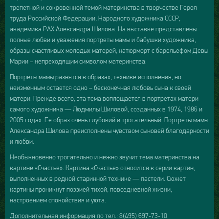
трепетной и сокровенной темой материнства в творчестве Героя
труда Российской Федерации, Народного художника СССР,
академика РАХ Александра Шилова. На выставке представлены
полные любви и уважения портреты мамы и бабушки художника,
образы счастливых молодых матерей, натюрморт с барельефом Девы
Марии – непреходящим символом материнства.
Портреты мамы разнятся в образах, технике исполнения, но
неизменным остается одно – бесконечная любовь сына к своей
матери. Прежде всего, эта тема воплощается в портретах матери
самого художника — Людмилы Шиловой, созданных в 1974, 1986 и
2005 годах. Ее образ очень глубокий и трогательный. Портреты мамы
Александра Шилова преисполнены чувством сыновей благодарности
и любви.
Необыкновенно трогательно и нежно звучит тема материнства на
картине «Счастье». Картина «Счастье» относится к серии картин,
выполненных в редкой старинной технике — пастели. Сюжет
картины проникнут поэзией тихой, повседневной жизни,
настроением спокойствия и уюта.
Дополнительная информация по тел.: 8(495) 697-73-10