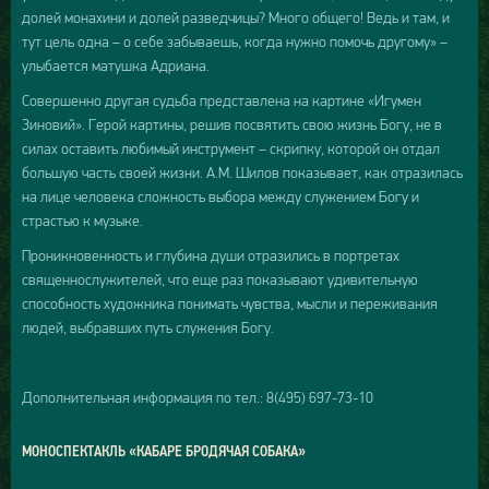
долей монахини и долей разведчицы? Много общего! Ведь и там, и
тут цель одна – о себе забываешь, когда нужно помочь другому» –
улыбается матушка Адриана.
Совершенно другая судьба представлена на картине «Игумен
Зиновий». Герой картины, решив посвятить свою жизнь Богу, не в
силах оставить любимый инструмент – скрипку, которой он отдал
большую часть своей жизни. А.М. Шилов показывает, как отразилась
на лице человека сложность выбора между служением Богу и
страстью к музыке.
Проникновенность и глубина души отразились в портретах
священнослужителей, что еще раз показывают удивительную
способность художника понимать чувства, мысли и переживания
людей, выбравших путь служения Богу.
Дополнительная информация по тел.: 8(495) 697-73-10
МОНОСПЕКТАКЛЬ «КАБАРЕ БРОДЯЧАЯ СОБАКА»