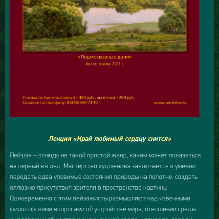
Лекция «Край любимый сердцу снится»
Пейзаж – отнюдь не такой простой жанр, каким может показаться
на первый взгляд. Мастерство художника заключается в умении
передать едва уловимые состояния природы на полотне, создать
иллюзию присутствия зрителя в пространстве картины.
Одновременно с этим пейзажисты размышляют над извечными
философскими вопросами об устройстве мира, отношении среды