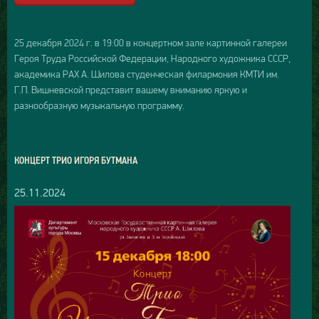
25 декабря 2024 г. в 19:00 в концертном зале картинной галереи
Героя Труда Российской Федерации, Народного художника СССР,
академика РАХ А. Шилова студенческая филармония КМТИ им.
Г.П. Вишневской представит вашему вниманию яркую и
разнообразную музыкальную программу.
КОНЦЕРТ ТРИО ИГОРЯ БУТМАНА
25.11.2024