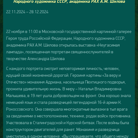
Народного художника СССР, академика РАХ А.М. Шилова
22.11.2024 – 28.12.2024
22 ноября в 11:00 в Московской государственной картинной галерее
Героя труда Российской Федерации, Народного художника СССР,
академика РАХ А.М. Шилова открылась выставка «Неугасимая
лампада», посвященная портретам священнослужителей в
творчестве Александра Шилова
С каждого портрета смотрит неповторимая личность, человек,
идущий своей жизненной дорогой. Героиня картины «За веру и
Отечество» монахиня Адриана, насельница Пюхтицкого подворья,
прожила удивительную жизнь. В миру – Наталья Владимировна
Малышева, в 19 лет ушла добровольцем на фронт. Она хорошо знала
немецкий язык и стала разведчицей легендарной 16-й армии К.
Рокоссовского. Она совершала многократные вылазки в тыл врага
за сведениями о местоположении, технике, родах войск противника.
Участвовала в Сталинградской и Курской битвах. После войны была
конструктором двигателей для ракет. Монахиня и разведчица
уместились в одном человеке. «Вы спрашиваете, что общего между