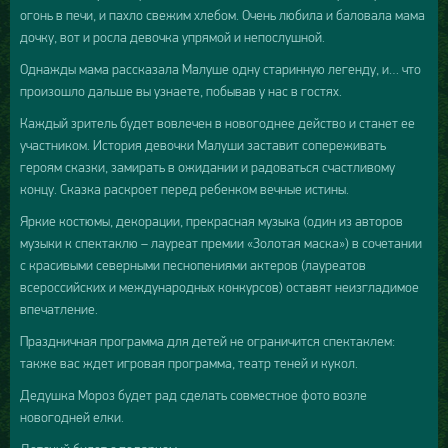
огонь в печи, и пахло свежим хлебом. Очень любила и баловала мама
дочку, вот и росла девочка упрямой и непослушной.
Однажды мама рассказала Малуше одну старинную легенду, и… что
произошло дальше вы узнаете, побывав у нас в гостях.
Каждый зритель будет вовлечен в новогоднее действо и станет ее
участником. История девочки Малуши заставит сопереживать
героям сказки, замирать в ожидании и радоваться счастливому
концу. Сказка раскроет перед ребенком вечные истины.
Яркие костюмы, декорации, прекрасная музыка (один из авторов
музыки к спектаклю – лауреат премии «Золотая маска») в сочетании
с красивыми северными песнопениями актеров (лауреатов
всероссийских и международных конкурсов) оставят неизгладимое
впечатление.
Праздничная программа для детей не ограничится спектаклем:
также вас ждет игровая программа, театр теней и кукол.
Дедушка Мороз будет рад сделать совместное фото возле
новогодней елки.