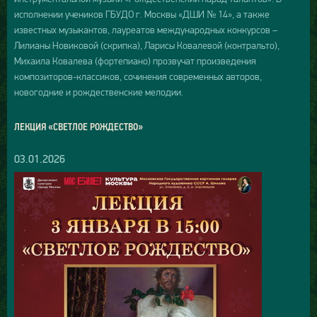
исполнении учеников ГБУДО г. Москвы «ДШИ № 14», а также
известных музыкантов, лауреатов международных конкурсов –
Лилианы Новиковой (скрипка), Ларисы Ковалевой (контральто),
Михаила Ковалева (фортепиано) прозвучат произведения
композиторов-классиков, сочинения современных авторов,
новогодние и рождественские мелодии.
ЛЕКЦИЯ «СВЕТЛОЕ РОЖДЕСТВО»
03.01.2026