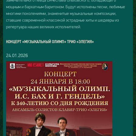
замечательного певца Вячеслава Ольховского, обладающего
мощным и бархатным баритоном. Будут исполнены песни, любимые
многими поколениями, знаменитые музыкальные композиции,
ставшие современной классикой эстрадные хиты и шедевры из
репертуара наших великих исполнителей.
КОНЦЕРТ «МУЗЫКАЛЬНЫЙ ОЛИМП» ТРИО «ЭЛЕГИЯ»
24.01.2026