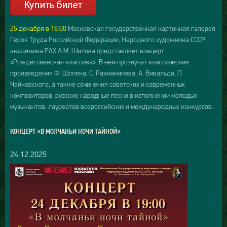
25 декабря в 19.00
Московская государственная картинная галерея
Героя Труда Российской Федерации, Народного художника СССР,
академика РАХ А.М. Шилова представляет концерт
«Рождественская классика». В нем прозвучат классические
произведения Ф. Шопена, С. Рахманинова, А. Вивальди, П.
Чайковского, а также сочинения советских и современных
композиторов, русские народные песни в исполнении молодых
музыкантов, лауреатов всероссийских и международных конкурсов.
КОНЦЕРТ «В МОЛЧАНЬИ НОЧИ ТАЙНОЙ»
24.12.2025