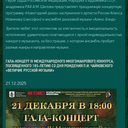
Героя Труда Российской Федерации, Народного художника СССР,
академика РАХ А.М. Шилова представляет праздничную концертную
программу «Новогодний джаз» заслуженного артиста России Алекса
Новикова (саксофон) и ансамбля джазовой музыки «Алекс-Бэнд».
Зрители любят этот коллектив за элегантность и эмоциональность
исполнения, удивительно сочетающуюся с яркой индивидуальностью
каждого музыканта, за бесстрашие, с котором ансамбль пробует
разные жанры и направления музыки.
ГАЛА-КОНЦЕРТ IV МЕЖДУНАРОДНОГО МНОГОЖАНРОВОГО КОНКУРСА,
ПОСВЯЩЕННОГО 185-ЛЕТИЮ СО ДНЯ РОЖДЕНИЯ П.И. ЧАЙКОВСКОГО
«ВЕЛИЧИЕ РУССКОЙ МУЗЫКИ»
21.12.2025