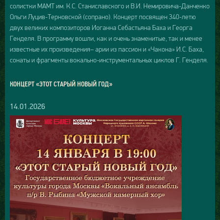
солистки МАМТ им. К.С. Станиславского и В.И. Немировича-Данченко
Ольги Луцив-Терновской (сопрано). Концерт посвящен 340-летю
двух великих композиторов Иоганна Себастьяна Баха и Георга
Генделя. В программу вошли, как и очень знаменитые, так и менее
известные их произведения– арии из пассион и «Чакона» И.С. Баха,
сонаты и фрагменты вокально-инструментальных циклов Г. Генделя.
КОНЦЕРТ «ЭТОТ СТАРЫЙ НОВЫЙ ГОД»
14.01.2026