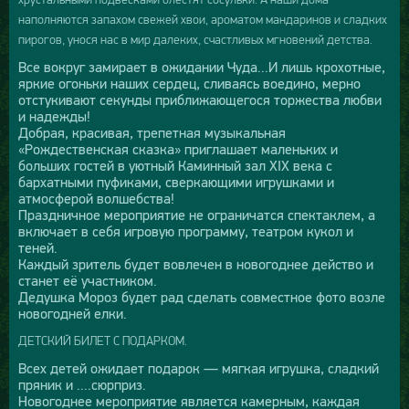
наполняются запахом свежей хвои, ароматом мандаринов и сладких
пирогов, унося нас в мир далеких, счастливых мгновений детства.
Все вокруг замирает в ожидании Чуда...И лишь крохотные,
яркие огоньки наших сердец, сливаясь воедино, мерно
отстукивают секунды приближающегося торжества любви
и надежды!
Добрая, красивая, трепетная музыкальная
«Рождественская сказка» приглашает маленьких и
больших гостей в уютный Каминный зал XIX века с
бархатными пуфиками, сверкающими игрушками и
атмосферой волшебства!
Праздничное мероприятие не ограничатся спектаклем, а
включает в себя игровую программу, театром кукол и
теней.
Каждый зритель будет вовлечен в новогоднее действо и
станет её участником.
Дедушка Мороз будет рад сделать совместное фото возле
новогодней елки.
ДЕТСКИЙ БИЛЕТ С ПОДАРКОМ.
Всех детей ожидает подарок — мягкая игрушка, сладкий
пряник и ....сюрприз.
Новогоднее мероприятие является камерным, каждая