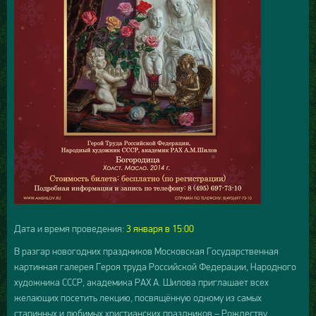
Дата и время проведения:
3
янва
ря в 15:00
В разгар новогодних праздников Московская Государственная
картинная галерея Героя труда Российской Федерации, Народного
художника СССР, академика РАХ А. Шилова приглашает всех
желающих посетить лекцию, посвящённую одному из самых
старинных и любимых христианских праздников – Рождеству.