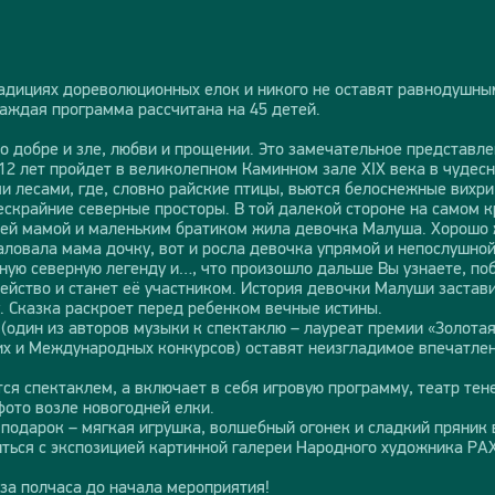
адициях дореволюционных елок и никого не оставят равнодушны
аждая программа рассчитана на 45 детей.
 о добре и зле, любви и прощении. Это замечательное представ
 12 лет пройдет в великолепном Каминном зале XIX века в чудес
и лесами, где, словно райские птицы, вьются белоснежные вихри
ескрайние северные просторы. В той далекой стороне на самом 
оей мамой и маленьким братиком жила девочка Малуша. Хорошо ж
аловала мама дочку, вот и росла девочка упрямой и непослушной
ю северную легенду и…, что произошло дальше Вы узнаете, побы
ейство и станет её участником. История девочки Малуши застави
. Сказка раскроет перед ребенком вечные истины.
(один из авторов музыки к спектаклю – лауреат премии «Золота
их и Международных конкурсов) оставят неизгладимое впечатлен
я спектаклем, а включает в себя игровую программу, театр тене
ото возле новогодней елки.
 подарок – мягкая игрушка, волшебный огонек и сладкий пряник 
ься с экспозицией картинной галереи Народного художника РА
 за полчаса до начала мероприятия!