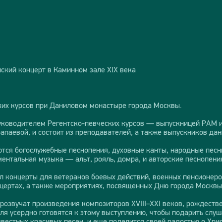
ский концерт в Каминном зале ХIХ века
ких курсов при Даниловом монастыре города Москвы.
руководителем Регентско-певческих курсов — выпускницей РАМ и
апаевой, и состоит из преподавателей, а также выпускников дан
тся богослужебные песнопения, духовные канты, народные песни,
ентальная музыка — альт, рояль, домра, и авторские песнопени
 концерты для ветеранов боевых действий, военных пенсионеров
цертах, а также мероприятиях, посвященных Дню города Москвы
розвучат произведения композиторов XVIII–XXI веков, рождестве
я усердно готовятся к этому выступлению, чтобы подарить слу
вестных красивых песен, и еще поделится своей радостью о Хр