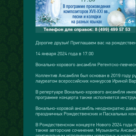
Дорогие друзья! Приглашаем вас на рождествен
14 января 2024 года в 17.00
Вокально-хорового ансамбля Регентско-певчес
Коллектив Ансамбля был основан в 2019 году 
лауреатом всероссийских конкурсов Ириной Вар
В репертуаре Вокально-хорового ансамбля имею
программе концерта также исполняется инструм
Вокально-хоровой ансамбль неоднократно давал
праздничных Рождественских и Пасхальных кон
В Рождественском концерте Нового 2024 года п
также авторские сочинения. Музыканты Ансамбл
оригинальным исполнением известных и мало из