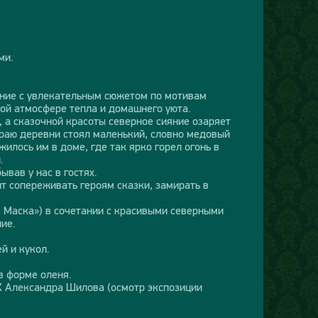
ми.
ление с увлекательным сюжетом по мотивам
ной атмосфере тепла и домашнего уюта.
, а сказочной красоты северное сияние озаряет
краю деревни стоял маленький, словно медовый
илось им в доме, где так ярко горел огонь в
.
вав у нас в гостях.
т сопереживать героям сказки, замирать в
я Маска») в сочетании с красивыми северными
ие.
й и кукол.
в форме оленя.
Х Александра Шилова (осмотр экспозиции