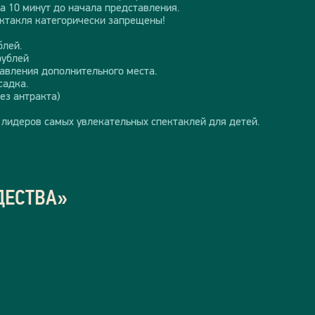
а 10 минут до начала представления.
ктакля категорически запрещены!
блей.
рублей
тавления дополнительного места.
садка.
ез антракта)
 лидеров самых увлекательных спектаклей для детей.
ДЕСТВА»