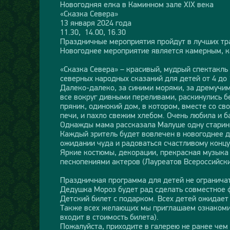
Новогодняя елка в Каминном зале ХIX века
«Сказка Севера»
13 января 2024 года
11.30, 14.00, 16.30
Праздничные мероприятия пройдут в лучших тр
Новогоднее мероприятие является камерным, к
«Сказка Севера» – красивый, мудрый спектакль
северных народных сказаний для детей от 4 до
Далеко-далеко, за синими морями, за дремучим
все вокруг дивными переливами, раскинулись б
пряник, одинокий дом, в котором, вместе со св
печи, и пахло свежим хлебом. Очень любила и б
Однажды мама рассказала Малуше одну старинну
Каждый зритель будет вовлечен в новогоднее д
ожидании чуда и радоваться счастливому концу
Яркие костюмы, декорации, прекрасная музыка 
песнопениями актеров (Лауреатов Всероссийск
Праздничная программа для детей не ограничатс
Дедушка Мороз будет рад сделать совместное ф
Детский билет с подарком. Всех детей ожидает
Также всех желающих мы приглашаем ознакомит
входит в стоимость билета).
Пожалуйста, приходите в галерею не ранее чем