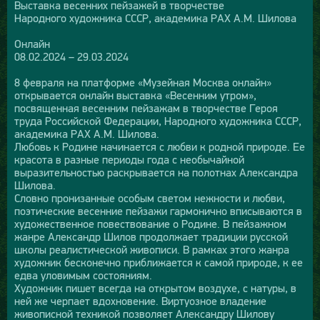
Выставка весенних пейзажей в творчестве
Народного художника СССР, академика РАХ А.М. Шилова
Онлайн
08.02.2024 – 29.03.2024
8 февраля на платформе «Музейная Москва онлайн»
открывается онлайн выставка «Весенним утром»,
посвященная весенним пейзажам в творчестве Героя
труда Российской Федерации, Народного художника СССР,
академика РАХ А.М. Шилова.
Любовь к Родине начинается с любви к родной природе. Ее
красота в разные периоды года с необычайной
выразительностью раскрывается на полотнах Александра
Шилова.
Словно пронизанные особым светом нежности и любви,
поэтические весенние пейзажи гармонично вписываются в
художественное повествование о Родине. В пейзажном
жанре Александр Шилов продолжает традиции русской
школы реалистической живописи. В рамках этого жанра
художник бесконечно приближается к самой природе, к ее
едва уловимым состояниям.
Художник пишет всегда на открытом воздухе, с натуры, в
ней же черпает вдохновение. Виртуозное владение
живописной техникой позволяет Александру Шилову