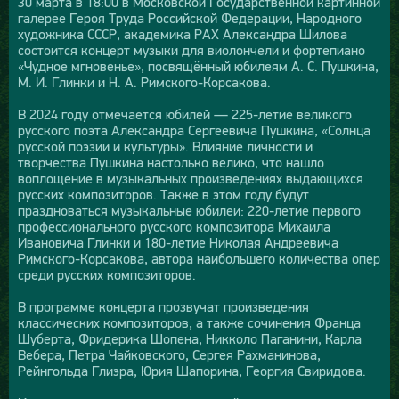
30 марта в 18:00 в Московской Государственной картинной
галерее Героя Труда Российской Федерации, Народного
художника СССР, академика РАХ Александра Шилова
состоится концерт музыки для виолончели и фортепиано
«Чудное мгновенье», посвящённый юбилеям А. С. Пушкина,
М. И. Глинки и Н. А. Римского-Корсакова.
В 2024 году отмечается юбилей — 225-летие великого
русского поэта Александра Сергеевича Пушкина, «Солнца
русской поэзии и культуры». Влияние личности и
творчества Пушкина настолько велико, что нашло
воплощение в музыкальных произведениях выдающихся
русских композиторов. Также в этом году будут
праздноваться музыкальные юбилеи: 220-летие первого
профессионального русского композитора Михаила
Ивановича Глинки и 180-летие Николая Андреевича
Римского-Корсакова, автора наибольшего количества опер
среди русских композиторов.
В программе концерта прозвучат произведения
классических композиторов, а также сочинения Франца
Шуберта, Фридерика Шопена, Никколо Паганини, Карла
Вебера, Петра Чайковского, Сергея Рахманинова,
Рейнгольда Глиэра, Юрия Шапорина, Георгия Свиридова.