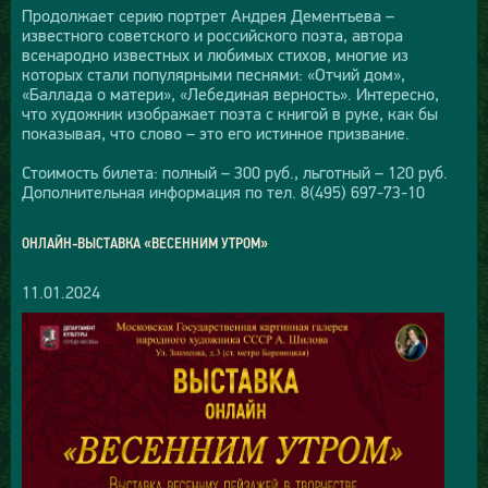
Продолжает серию портрет Андрея Дементьева –
известного советского и российского поэта, автора
всенародно известных и любимых стихов, многие из
которых стали популярными песнями: «Отчий дом»,
«Баллада о матери», «Лебединая верность». Интересно,
что художник изображает поэта с книгой в руке, как бы
показывая, что слово – это его истинное призвание.
Стоимость билета: полный – 300 руб., льготный – 120 руб.
Дополнительная информация по тел. 8(495) 697-73-10
ОНЛАЙН-ВЫСТАВКА «ВЕСЕННИМ УТРОМ»
11.01.2024