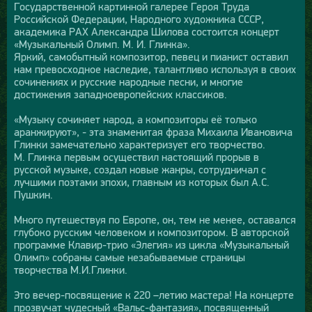
Государственной картинной галерее Героя Труда
Российской Федерации, Народного художника СССР,
академика РАХ Александра Шилова состоится концерт
«Музыкальный Олимп. М. И. Глинка».
Яркий, самобытный композитор, певец и пианист оставил
нам превосходное наследие, талантливо используя в своих
сочинениях и русские народные песни, и многие
достижения западноевропейских классиков.
«Музыку сочиняет народ, а композиторы её только
аранжируют», - эта знаменитая фраза Михаила Ивановича
Глинки замечательно характеризует его творчество.
М. Глинка первым осуществил настоящий прорыв в
русской музыке, создал новые жанры, сотрудничал с
лучшими поэтами эпохи, главным из которых был А.С.
Пушкин.
Много путешествуя по Европе, он, тем не менее, оставался
глубоко русским человеком и композитором. В авторской
программе Клавир-трио «Элегия» из цикла «Музыкальный
Олимп» собраны самые незабываемые страницы
творчества М.И.Глинки.
Это вечер-посвящение к 220 –летию мастера! На концерте
прозвучат чудесный «Вальс-фантазия», посвященный