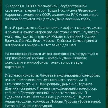
19 апреля в 19:00 в Московской Государственной
картинной галерее Героя Труда Российской Федерации,
Народного художника СССР, академика РАХ Александра
Шилова состоится концерт «Музыка весенних грёз».
В этой программе собраны яркие и эффектные арии, дуэты
и романсы композиторов разных стран и эпох. Слушатели
могут насладиться музыкой Моцарта, Беллини Россини,
Брамса, Делиба, Бизе, Массне, Дебюсси. Самые яркие и
интересные номера – в этот вечер для Вас!
На концертах зрители имеют возможность погрузиться в
мир прекрасной музыки – живой музыки: никаких
фонограмм и микрофонов, только голос и звуки
фортепиано.
Участники концерта: Лауреат международных конкурсов,
артистка Московского музыкального театра им. К.
Станиславского и В. Немировича-Данченко Людмила
Шамина (сопрано), Лауреат международных конкурсов,
солистка Государственной капеллы Москвы им. В.
Судакова Ольга Петелина (меццо-сопрано), Лауреат
международных конкурсов Любовь Рубцова (фортепиано),
Наталья Шичкина (ведущая).