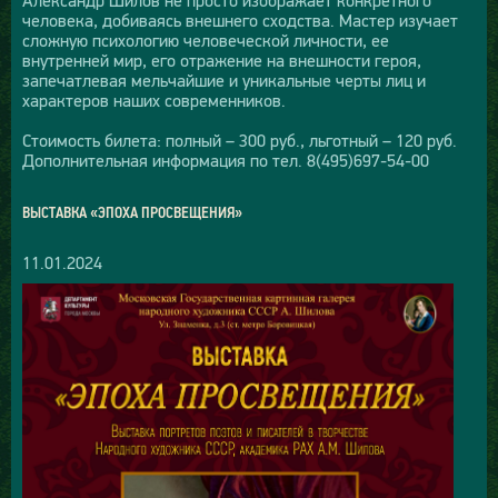
человека, добиваясь внешнего сходства. Мастер изучает
сложную психологию человеческой личности, ее
внутренней мир, его отражение на внешности героя,
запечатлевая мельчайшие и уникальные черты лиц и
характеров наших современников.
Стоимость билета: полный – 300 руб., льготный – 120 руб.
Дополнительная информация по тел. 8(495)697-54-00
ВЫСТАВКА «ЭПОХА ПРОСВЕЩЕНИЯ»
11.01.2024