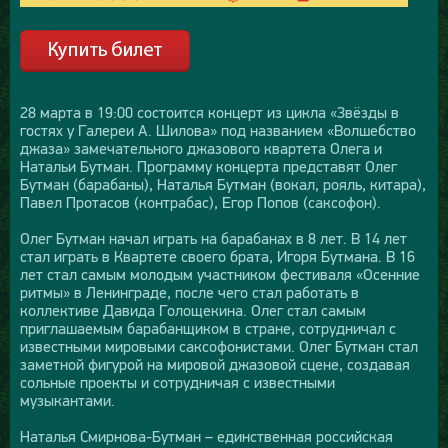
28 марта в 19:00 состоится концерт из цикла «Звёзды в
гостях у Галереи А. Шилова» под названием «Волшебство
джаза» замечательного джазового квартета Олега и
Натальи Бутман. Программу концерта представят Олег
Бутман (барабаны), Наталья Бутман (вокал, рояль, китара),
Павел Протасов (контрабас), Егор Попов (саксофон).
Олег Бутман начал играть на барабанах в 8 лет. В 14 лет
стал играть в Квартете своего брата, Игоря Бутмана. В 16
лет стал самым молодым участником фестиваля «Осенние
ритмы» в Ленинграде, после чего стал работать в
коллективе Давида Голощекина. Олег стал самым
приглашаемым барабанщиком в стране, сотрудничал с
известными мировыми саксофонистами. Олег Бутман стал
заметной фигурой на мировой джазовой сцене, создавая
сольные проекты и сотрудничая с известными
музыкантами.
Наталья Смирнова-Бутман – единственная российская