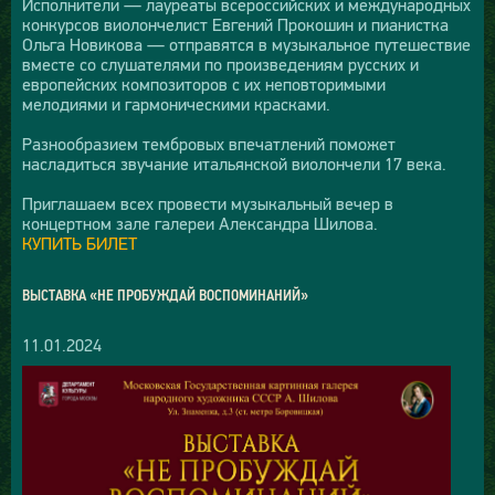
Исполнители — лауреаты всероссийских и международных
конкурсов виолончелист Евгений Прокошин и пианистка
Ольга Новикова — отправятся в музыкальное путешествие
вместе со слушателями по произведениям русских и
европейских композиторов с их неповторимыми
мелодиями и гармоническими красками.
Разнообразием тембровых впечатлений поможет
насладиться звучание итальянской виолончели 17 века.
Приглашаем всех провести музыкальный вечер в
концертном зале галереи Александра Шилова.
КУПИТЬ БИЛЕТ
ВЫСТАВКА «НЕ ПРОБУЖДАЙ ВОСПОМИНАНИЙ»
11.01.2024