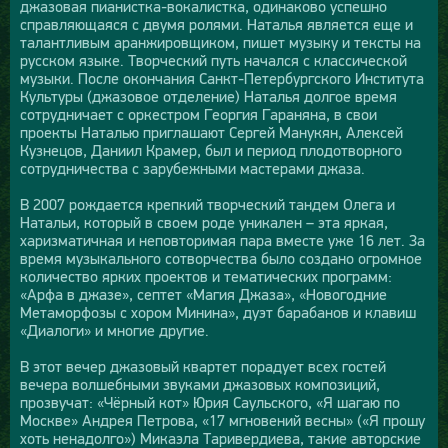
джазовая пианистка-вокалистка, одинаково успешно
справляющаяся с двумя ролями. Наталья является еще и
талантливым аранжировщиком, пишет музыку и тексты на
русском языке. Творческий путь начался с классической
музыки. После окончания Санкт-Петербургского Института
Культуры (джазовое отделение) Наталья долгое время
сотрудничает с оркестром Георгия Гараняна, в свои
проекты Наталью приглашают Сергей Манукян, Алексей
Кузнецов, Даниил Крамер, был и период плодотворного
сотрудничества с зарубежными мастерами джаза.
В 2007 рождается крепкий творческий тандем Олега и
Натальи, который в своем роде уникален – эта яркая,
харизматичная и неповторимая пара вместе уже 16 лет. За
время музыкального сотворчества было создано огромное
количество ярких проектов и тематических программ:
«Арфа в джазе», септет «Магия Джаза», «Новогодние
Метаморфозы с хором Минина», дуэт барабанов и клавиш
«Диалоги» и многие другие.
В этот вечер джазовый квартет порадует всех гостей
вечера волшебными звуками джазовых композиций,
прозвучат: «Чёрный кот» Юрия Саульского, «Я шагаю по
Москве» Андрея Петрова, «17 мгновений весны» («Я прошу
хоть ненадолго») Микаэла Таривердиева, такие авторские