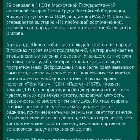
29 февраля в 11:00 в Московской Государственной
картинной галерее Героя Труда Российской Федерации,
Народного художника СССР, академика РАХ А.М. Шилова
открывается выставка «Не пробуждай воспоминаний»,
посвященная народным образам в творчестве Александра
Шилова.
Александр Шилов любит писать людей простых, из народа.
В поисках героев своих произведений, мастер выезжает на
этюды в разные селения и деревни. У каждого из них своя
история, своя судьба, которая отпечаталась на лицах
портретируемых. Добродушные лица селян сразу вызывают
симпатию, смотришь и замечаешь, как самому становится
легко и хочется улыбнуться в ответ. В позах героев
полотен «Тётя Катя» (1984), «Пастух» (1975), «Хозяин
земли» (1979) в непринуждённой доверчивой открытости
чувствуешь их душевную красоту, природную мягкость,
сердечность, но вместе с тем силу духа. Их лица озарены
особым светом, а окружённые морщинами глаза с
редкими, почти незаметными ресницами, светятся изнутри.
В глазах героев столько доброты, столько пережитого, что
зритель не может пройти равнодушно мимо портрета, а
остановится, задумается, какой долгий.
Александр Шилов не просто изображает конкретного