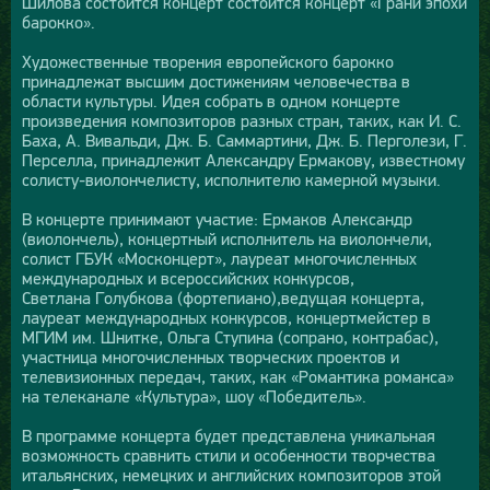
Шилова состоится концерт состоится концерт «Грани эпохи
барокко».
Художественные творения европейского барокко
принадлежат высшим достижениям человечества в
области культуры. Идея собрать в одном концерте
произведения композиторов разных стран, таких, как И. С.
Баха, А. Вивальди, Дж. Б. Саммартини, Дж. Б. Перголези, Г.
Перселла, принадлежит Александру Ермакову, известному
солисту-виолончелисту, исполнителю камерной музыки.
В концерте принимают участие: Ермаков Александр
(виолончель), концертный исполнитель на виолончели,
солист ГБУК «Москонцерт», лауреат многочисленных
международных и всероссийских конкурсов,
Светлана Голубкова (фортепиано),ведущая концерта,
лауреат международных конкурсов, концертмейстер в
МГИМ им. Шнитке, Ольга Ступина (сопрано, контрабас),
участница многочисленных творческих проектов и
телевизионных передач, таких, как «Романтика романса»
на телеканале «Культура», шоу «Победитель».
В программе концерта будет представлена уникальная
возможность сравнить стили и особенности творчества
итальянских, немецких и английских композиторов этой