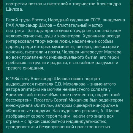
портретам поэтов и писателей в творчестве Александра
Шилова.
Герой труда России, Народный художник СССР, академика
РАХ Александр Шилов – блистательный мастер
портрета. За годы кропотливого труда он стал знатоком
человеческих лиц, душ и характеров. Художника всегда
интересовали творческие люди, наделенные особым
даром, среди которых музыканты, актеры, режиссеры и,
конечно, писатели и поэты. Человек интересует Мастера
во всех проявлениях индивидуального бытия: его герои
пребывают в грусти и радости, в спокойном раздумье и
тревоге ожидания.
В 1984 году Александр Шилова пишет портрет
выдающегося писателя С.В. Михалкова – знаменитого
автора эпитафии на могиле неизвестного солдата у
Кремлевской стены: «Имя твое неизвестно, подвиг твой
бессмертен». Писатель Сергей Михалков был редактором
киножурнала «Фитиль», автором сценария кинофильма
«Фронтовые подруги». Как художник реалист, А. Шилов
изображает своего героя таким, каким его знала вся
страна – с яркой самобытной индивидуальностью,
правдивостью и безукоризненной нравственностью.