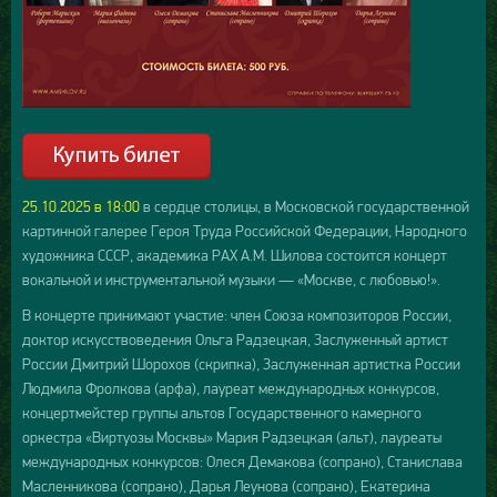
25.10.2025 в 18:00
в сердце столицы, в Московской государственной
картинной галерее Героя Труда Российской Федерации, Народного
художника СССР, академика РАХ А.М. Шилова состоится концерт
вокальной и инструментальной музыки — «Москве, с любовью!».
В концерте принимают участие: член Союза композиторов России,
доктор искусствоведения Ольга Радзецкая, Заслуженный артист
России Дмитрий Шорохов (скрипка), Заслуженная артистка России
Людмила Фролкова (арфа), лауреат международных конкурсов,
концертмейстер группы альтов Государственного камерного
оркестра «Виртуозы Москвы» Мария Радзецкая (альт), лауреаты
международных конкурсов: Олеся Демакова (сопрано), Станислава
Масленникова (сопрано), Дарья Леунова (сопрано), Екатерина