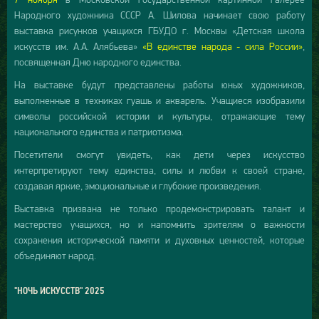
Народного художника СССР А. Шилова начинает свою работу
выставка рисунков учащихся ГБУДО г. Москвы «Детская школа
искусств им. А.А. Алябьева»
«В единстве народа - сила России»
,
посвященная Дню народного единства.
На выставке будут представлены работы юных художников,
выполненные в техниках гуашь и акварель. Учащиеся изобразили
символы российской истории и культуры, отражающие тему
национального единства и патриотизма.
Посетители смогут увидеть, как дети через искусство
интерпретируют тему единства, силы и любви к своей стране,
создавая яркие, эмоциональные и глубокие произведения.
Выставка призвана не только продемонстрировать талант и
мастерство учащихся, но и напомнить зрителям о важности
сохранения исторической памяти и духовных ценностей, которые
объединяют народ.
"НОЧЬ ИСКУССТВ" 2025