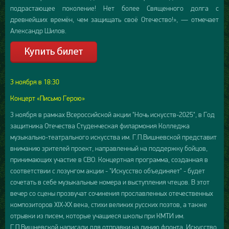
подрастающее поколение! Нет более Священного долга с
древнейших времён, чем защищать своё Отечество!», — отмечает
Александр Шилов.
3 ноября в 18:30
Концерт «Письмо Герою»
3 ноября в рамках Всероссийской акции "Ночь искусств-2025", в Год
защитника Отечества Студенческая филармония Колледжа
музыкально-театрального искусства им. Г.П.Вишневской представит
вниманию зрителей проект, направленный на поддержку бойцов,
принимающих участие в СВО. Концертная программа, созданная в
соответствии с лозунгом акции - "Искусство объединяет" - будет
сочетать в себе музыкальные номера и выступления чтецов. В этот
вечер со сцены прозвучат сочинения прославленных отечественных
композиторов XIX-XX века, стихи великих русских поэтов, а также
отрывки из писем, которые учащиеся школы при КМТИ им.
Г.П.Вишневской написали для отправки на линию фронта. Искусство