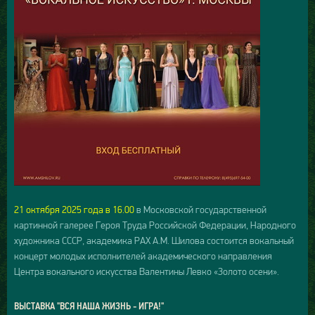
21 октября 2025 года в 16.00
в Московской государственной
картинной галерее Героя Труда Российской Федерации, Народного
художника СССР, академика РАХ А.М. Шилова состоится вокальный
концерт молодых исполнителей академического направления
Центра вокального искусства Валентины Левко «Золото осени».
ВЫСТАВКА "ВСЯ НАША ЖИЗНЬ - ИГРА!"