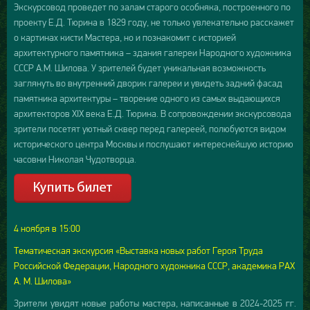
Экскурсовод проведет по залам старого особняка, построенного по
проекту Е.Д. Тюрина в 1829 году, не только увлекательно расскажет
о картинах кисти Мастера, но и познакомит с историей
архитектурного памятника – здания галереи Народного художника
СССР А.М. Шилова. У зрителей будет уникальная возможность
заглянуть во внутренний дворик галереи и увидеть задний фасад
памятника архитектуры – творение одного из самых выдающихся
архитекторов XIX века Е.Д. Тюрина. В сопровождении экскурсовода
зрители посетят уютный сквер перед галереей, полюбуются видом
исторического центра Москвы и послушают интереснейшую историю
часовни Николая Чудотворца.
4 ноября в 15:00
Тематическая экскурсия «Выставка новых работ Героя Труда
Российской Федерации, Народного художника СССР, академика РАХ
А. М. Шилова»
Зрители увидят новые работы мастера, написанные в 2024-2025 гг.