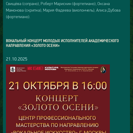
Свищёва (сопрано), Роберт Марискин (фортепиано), Оксана
Мамонова (скрипка), Мария Фадеева (виолончель), Алиса Дубова
(фортепиано).
ВОКАЛЬНЫЙ КОНЦЕРТ МОЛОДЫХ ИСПОЛНИТЕЛЕЙ АКАДЕМИЧЕСКОГО
НАПРАВЛЕНИЯ «ЗОЛОТО ОСЕНИ»
21.10.2025