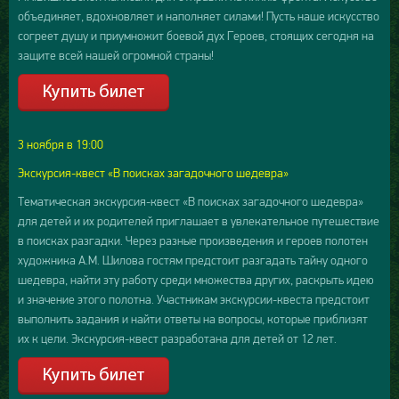
объединяет, вдохновляет и наполняет силами! Пусть наше искусство
согреет душу и приумножит боевой дух Героев, стоящих сегодня на
защите всей нашей огромной страны!
3 ноября в 19:00
Экскурсия-квест «В поисках загадочного шедевра»
Тематическая экскурсия-квест «В поисках загадочного шедевра»
для детей и их родителей приглашает в увлекательное путешествие
в поисках разгадки. Через разные произведения и героев полотен
художника А.М. Шилова гостям предстоит разгадать тайну одного
шедевра, найти эту работу среди множества других, раскрыть идею
и значение этого полотна. Участникам экскурсии-квеста предстоит
выполнить задания и найти ответы на вопросы, которые приблизят
их к цели. Экскурсия-квест разработана для детей от 12 лет.