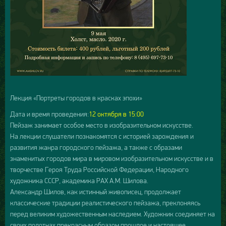
Лекция «Портреты городов в красках эпохи»
Дата и время проведения:
12 октября в 15:00
Пейзаж занимает особое место в изобразительном искусстве.
На лекции слушатели познакомятся с историей зарождения и
развития жанра городского пейзажа, а также с образами
знаменитых городов мира в мировом изобразительном искусстве и в
творчестве Героя Труда Российской Федерации, Народного
художника СССР, академика РАХ А.М. Шилова.
Александр Шилов, как истинный живописец, продолжает
классические традиции реалистического пейзажа, преклоняясь
перед великим художественным наследием. Художник соединяет на
своих полотнах прекрасным образом прошлое и настоящее.