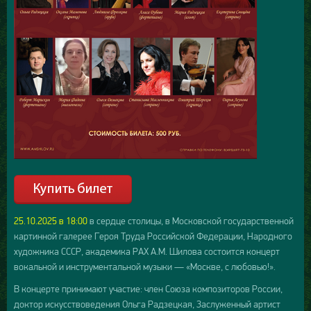
25.10.2025 в 18:00
в сердце столицы, в Московской государственной
картинной галерее Героя Труда Российской Федерации, Народного
художника СССР, академика РАХ А.М. Шилова состоится концерт
вокальной и инструментальной музыки — «Москве, с любовью!».
В концерте принимают участие: член Союза композиторов России,
доктор искусствоведения Ольга Радзецкая, Заслуженный артист