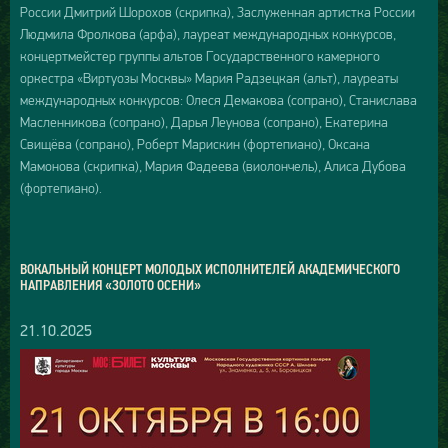
России Дмитрий Шорохов (скрипка), Заслуженная артистка России
Людмила Фролкова (арфа), лауреат международных конкурсов,
концертмейстер группы альтов Государственного камерного
оркестра «Виртуозы Москвы» Мария Радзецкая (альт), лауреаты
международных конкурсов: Олеся Демакова (сопрано), Станислава
Масленникова (сопрано), Дарья Леунова (сопрано), Екатерина
Свищёва (сопрано), Роберт Марискин (фортепиано), Оксана
Мамонова (скрипка), Мария Фадеева (виолончель), Алиса Дубова
(фортепиано).
ВОКАЛЬНЫЙ КОНЦЕРТ МОЛОДЫХ ИСПОЛНИТЕЛЕЙ АКАДЕМИЧЕСКОГО
НАПРАВЛЕНИЯ «ЗОЛОТО ОСЕНИ»
21.10.2025