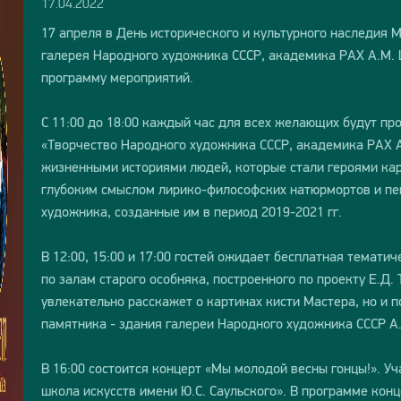
17.04.2022
17 апреля в День исторического и культурного наследия
галерея Народного художника СССР, академика РАХ А.М.
программу мероприятий.
С 11:00 до 18:00 каждый час для всех желающих будут п
«Творчество Народного художника СССР, академика РАХ 
жизненными историями людей, которые стали героями ка
глубоким смыслом лирико-философских натюрмортов и пе
художника, созданные им в период 2019-2021 гг.
В 12:00, 15:00 и 17:00 гостей ожидает бесплатная темати
по залам старого особняка, построенного по проекту Е.Д. 
увлекательно расскажет о картинах кисти Мастера, но и п
памятника - здания галереи Народного художника СССР А
В 16:00 состоится концерт «Мы молодой весны гонцы!». У
школа искусств имени Ю.С. Саульского». В программе кон