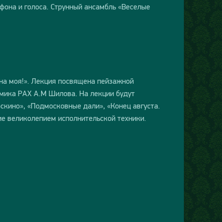
офона и голоса. Струнный ансамбль «Веселые
ина моя!». Лекция посвящена пейзажной
мика РАХ А.М Шилова. На лекции будут
скино», «Подмосковные дали», «Конец августа.
е великолепием исполнительской техники.