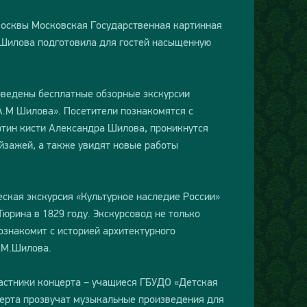
 Москвы Московская Государственная картинная
 Шилова подготовила для гостей насыщенную
роведены бесплатные обзорные экскурсии
А.М Шилова». Посетители познакомятся с
ртин кисти Александра Шилова, проникнутся
йзажей, а также увидят новые работы
ческая экскурсия «Культурное наследие России»
Тюрина в 1829 году. Экскурсовод не только
ознакомит с историей архитектурного
.М.Шилова.
частники концерта – учащиеся ГБУДО «Детская
церта прозвучат музыкальные произведения для