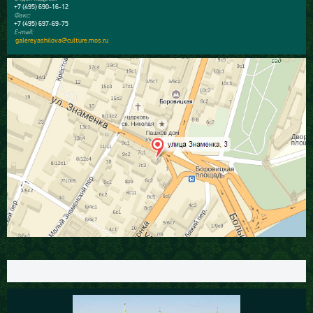
+7 (495) 690-16-12
Факс:
+7 (495) 697-69-75
E-mail:
galereyashilova@culture.mos.ru