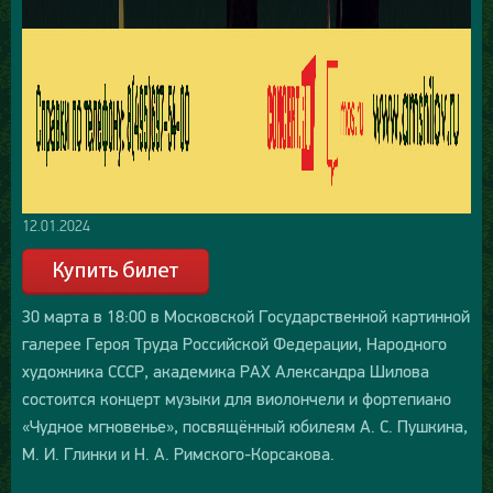
12.01.2024
30 марта в 18:00 в Московской Государственной картинной
галерее Героя Труда Российской Федерации, Народного
художника СССР, академика РАХ Александра Шилова
состоится концерт музыки для виолончели и фортепиано
«Чудное мгновенье», посвящённый юбилеям А. С. Пушкина,
М. И. Глинки и Н. А. Римского-Корсакова.