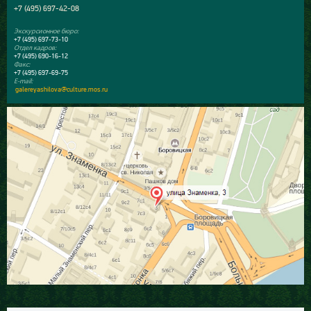
+7 (495) 697-42-08
Экскурсионное бюро:
+7 (495) 697-73-10
Отдел кадров:
+7 (495) 690-16-12
Факс:
+7 (495) 697-69-75
E-mail:
galereyashilova@culture.mos.ru