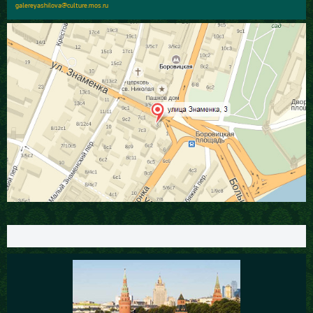
galereyashilova@culture.mos.ru