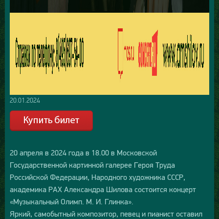
20.01.2024
20 апреля в 2024 года в 18.00 в Московской
Государственной картинной галерее Героя Труда
Российской Федерации, Народного художника СССР,
академика РАХ Александра Шилова состоится концерт
«Музыкальный Олимп. М. И. Глинка».
Яркий, самобытный композитор, певец и пианист оставил