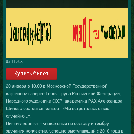
03.11.2023
20 января в 18:00 в Московской Государственной
картинной галерее Героя Труда Российской Федерации,
Народного художника СССР, академика РАХ Александра
Шилова состоится концерт «Мы встретились с нею
случайно…».
Пикник-квинтет - уникальный по составу и тембру
звучания коллектив, успешно выступающий с 2018 года в