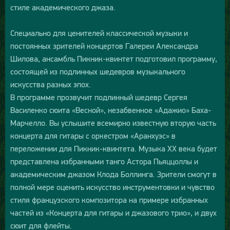
стиле академического джаза.
Специально для ценителей классической музыки и
постоянных зрителей концертов Галереи Александра
Шилова, ансамбль Пикник-квинтет подготовил программу,
состоящей из подлинных шедевров музыкального
искусства разных эпох.
В программе прозвучит подлинный шедевр Сергея
Василенко сюита «Весной», незабвенное «Адажио» Баха-
Марчелло. Вы услышите всемирно известную вторую часть
концерта для гитары с оркестром «Аранхуэс» в
переложении для Пикник-квинтета. Музыка XX века будет
представлена избранными танго Астора Пьяццоллы и
академическим джазом Клода Боллинга. Зрители смогут в
полной мере оценить искусство инструментовки и чувство
стиля французского композитора на примере избранных
частей из «Концерта для гитары и джазового трио», и двух
сюит для флейты.