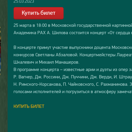
25.03.2023
25 марта в 18:00 в Московской государственной картинно
Академика РАХ А. Шилова состоится концерт «От сердца к
В концерте примут участие выпускники доцента Московс
конкурсов Светланы Абзаловой. Концертмейстеры Лауреа
Шкалевич и Михаил Манашеров.
В программе концерта – известные арии и дуэты из опер з
Р. Вагнер, Дж. Россини, Дж. Пуччини, Дж. Верди, И. Штра
Н. Римского-Корсакова, П. Чайковского, С. Рахманинова.
голосами исполнителей и погрузиться в атмосферу замеча
КУПИТЬ БИЛЕТ