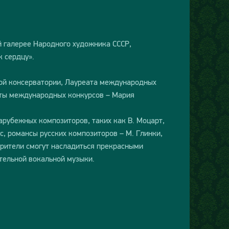
й галерее Народного художника СССР,
 сердцу».
кой консерватории, Лауреата международных
ты международных конкурсов – Мария
арубежных композиторов, таких как В. Моцарт,
ус, романсы русских композиторов – М. Глинки,
 Зрители смогут насладиться прекрасными
тельной вокальной музыки.