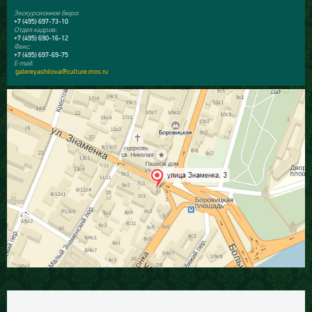
Экскурсионное бюро:
+7 (495) 697-73-10
Отдел кадров:
+7 (495) 690-16-12
Факс:
+7 (495) 697-69-75
E-mail:
galereyashilova@culture.mos.ru