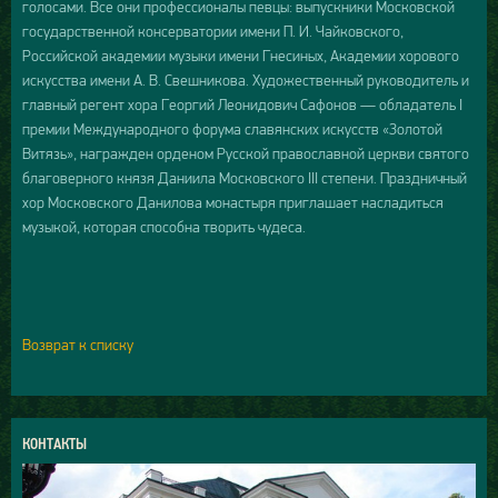
голосами. Все они профессионалы певцы: выпускники Московской
государственной консерватории имени П. И. Чайковского,
Российской академии музыки имени Гнесиных, Академии хорового
искусства имени А. В. Свешникова. Художественный руководитель и
главный регент хора Георгий Леонидович Сафонов — обладатель I
премии Международного форума славянских искусств «Золотой
Витязь», награжден орденом Русской православной церкви святого
благоверного князя Даниила Московского III степени. Праздничный
хор Московского Данилова монастыря приглашает насладиться
музыкой, которая способна творить чудеса.
Возврат к списку
КОНТАКТЫ