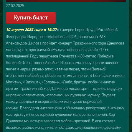
27.02.2025
в галерее Героя Труда Российской
10 апреля 2025 года в 19:00
Федерации, Народного художника СССР , академика РАХ
Александра Шилова пройдет концерт Праздничного хора Данилова
монастыря, с программой «Музыка, овеянная славой» (12+),
посвященной Году защитника Отечества и 80-летию Победы в
Великой Отечественной войне. В программе популярные военные
песни и марши разных эпох, казачьи песни, песни Великой
отечественной войны: «Дороги», «Темная ночь», «Песня защитников
Москвы», «Катюша», «Соловьи», «Любо, братцы, любо» и многие
другие. Праздничный хор Данилова монастыря — один из ведущих
мировых коллективов, исполняющих духовную музыку. Лауреат
международных и всероссийских конкурсов церковной
музыки. Благодаря интересному и обширному репертуару, высокому
мастерству и неповторимой душевной манере исполнения, Хор
Данилова монастыря завоевал любовь зрителей. В его составе
высококлассные исполнители, обладающие мощными и красивыми