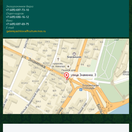
Экскурсионное бюро:
+7 (495) 697-73-10
Отдел кадров:
+7 (495) 690-16-12
Факс:
+7 (495) 697-69-75
E-mail:
galereyashilova@culture.mos.ru