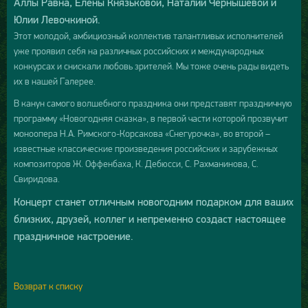
Аллы Равна, Елены Князьковой, Наталии Чернышевой и
Юлии Левочкиной.
Этот молодой, амбициозный коллектив талантливых исполнителей
уже проявил себя на различных российских и международных
конкурсах и снискали любовь зрителей. Мы тоже очень рады видеть
их в нашей Галерее.
В канун самого волшебного праздника они представят праздничную
программу «Новогодняя сказка», в первой части которой прозвучит
моноопера Н.А. Римского-Корсакова «Снегурочка», во второй –
известные классические произведения российских и зарубежных
композиторов Ж. Оффенбаха, К. Дебюсси, С. Рахманинова, С.
Свиридова.
Концерт станет отличным новогодним подарком для ваших
близких, друзей, коллег и непременно создаст настоящее
праздничное настроение.
Возврат к списку