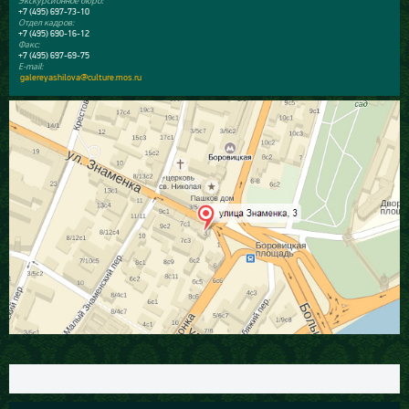
Экскурсионное бюро:
+7 (495) 697-73-10
Отдел кадров:
+7 (495) 690-16-12
Факс:
+7 (495) 697-69-75
E-mail:
galereyashilova@culture.mos.ru