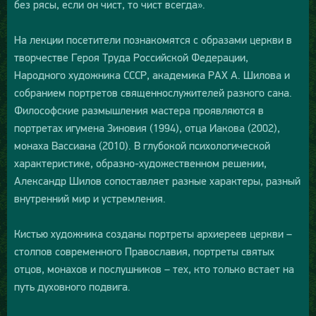
без рясы, если он чист, то чист всегда».
На лекции посетители познакомятся с образами церкви в
творчестве Героя Труда Российской Федерации,
Народного художника СССР, академика РАХ А. Шилова и
собранием портретов священнослужителей разного сана.
Философские размышления мастера проявляются в
портретах игумена Зиновия (1994), отца Иакова (2002),
монаха Вассиана (2010). В глубокой психологической
характеристике, образно-художественном решении,
Александр Шилов сопоставляет разные характеры, разный
внутренний мир и устремления.
Кистью художника созданы портреты архиереев церкви –
столпов современного Православия, портреты святых
отцов, монахов и послушников – тех, кто только встает на
путь духовного подвига.