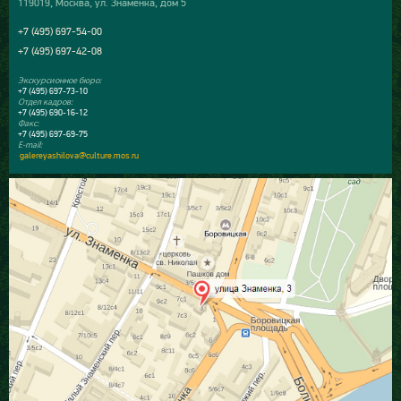
119019, Москва, ул. Знаменка, дом 5
+7 (495) 697-54-00
+7 (495) 697-42-08
Экскурсионное бюро:
+7 (495) 697-73-10
Отдел кадров:
+7 (495) 690-16-12
Факс:
+7 (495) 697-69-75
E-mail:
galereyashilova@culture.mos.ru