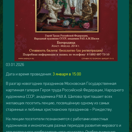
03.01.2026
Дата и время проведения:
3
янва
ря в 15:00
В разгар новогодних праздников Московская Государственная
картинная галерея Героя труда Российской Федерации, Народного
художника СССР, академика РАХ А. Шилова приглашает всех
желающих посетить лекцию, посвящённую одному из самых
старинных и любимых христианских праздников – Рождеству.
На лекции посетители познакомятся с работами известных
художников и иконописцев разных периодов развития мирового и
отечественного изобразительного искусства. Особое внимание