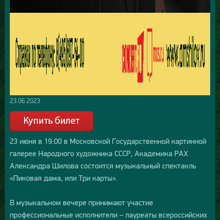
23.06.2023
23 июня в 19:00 в Московской Государственной картинной
галерее Народного художника СССР, Академика РАХ
Александра Шилова состоится музыкальный спектакль
«Пиковая дама, или Три карты».
В музыкальном вечере принимают участие
профессиональные исполнители – лауреаты всероссийских