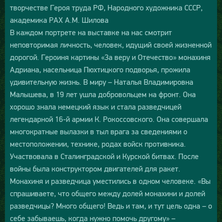
творчестве Героя труда РФ, Народного художника СССР,
академика РАХ А.М. Шилова
В каждом портрете на выставке на нас смотрит
неповторимая личность, человек, идущий своей жизненной
дорогой. Героиня картины «За веру и Отечество» монахиня
Адриана, насельница Пюхтицкого подворья, прожила
удивительную жизнь. В миру – Наталья Владимировна
Малышева, в 19 лет ушла добровольцем на фронт. Она
хорошо знала немецкий язык и стала разведчицей
легендарной 16-й армии К. Рокоссовского. Она совершала
многократные вылазки в тыл врага за сведениями о
местоположении, технике, родах войск противника.
Участвовала в Сталинградской и Курской битвах. После
войны была конструктором двигателей для ракет.
Монахиня и разведчица уместились в одном человеке. «Вы
спрашиваете, что общего между долей монахини и долей
разведчицы? Много общего! Ведь и там, и тут цель одна – о
себе забываешь, когда нужно помочь другому» –