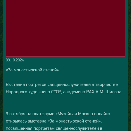
09.10.2024
«За монастырской стеной»
Выставка портретов священнослужителей в творчестве
Народного художника СССР, академика РАХ А.М. Шилова
9 октября на платформе «Музейная Москва онлайн»
открылась выставка «За монастырской стеной»,
посвященная портретам священнослужителей в