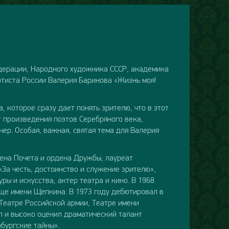
дерации, Народного художника СССР, академика
ртиста России Валерия Баринова «Жизнь моя!
 которое сразу дает понять зрителю, что в этот
т произведения поэтов Серебряного века,
чер. Особая, важная, святая тема для Валерия
ена Почета и ордена Дружбы, лауреат
За честь, достоинство и служение зрителю»,
ы и искусства, актер театра и кино. В 1968
ще имени Щепкина. В 1973 году дебютировал в
 Театре Российской армии, Театре имени
л и высоко оценил драматический талант
бургские тайны».