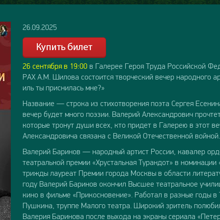
26.09.2025
26 сентября в 19:00
в Галерее Героя Труда Российской Фе
РАХ А.М. Шилова состоится творческий вечер народного а
иль ты приснилась мне?»
Название — строка из стихотворения поэта Сергея Есенина,
вечер будет много поэзии. Валерий Александрович прочте
которые тронут души всех, кто придет в Галерею в этот ве
Александровича связана с Великой Отечественной войной.
Валерий Баринов — народный артист России, кавалер орд
театральной премии «Хрустальная Турандот» в номинации «
трижды лауреат Премии города Москвы в области литератур
году Валерий Баринов окончил Высшее театральное учили
кино в фильме «Прикосновение». Работал в разные годы в
Пушкина, труппе Малого театра. Широкий зритель полюби
Валерия Баринова после выхода на экраны сериала «Петер