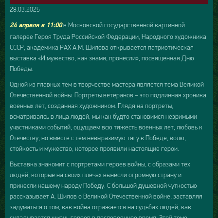
28.03.2025
в Московской государственной картинной
24 апреля в 11:00
галерее Героя Труда Российской Федерации, Народного художника
СССР, академика РАХ А.М. Шилова открывается патриотическая
выставка «И мужество, как знамя, пронесли», посвященная Дню
Победы.
Одной из главных тем в творчестве мастера является тема Великой
Отечественной войны. Портреты ветеранов – это подлинная хроника
военных лет, созданная художником. Глядя на портреты,
всматриваясь в лица людей, мы как будто становимся незримыми
участниками событий, ощущаем всю тяжесть военных лет, любовь к
Отечеству, но вместе с тем невыразимую тягу к Победе, волю,
стойкость и мужество, которое проявили настоящие герои.
Выставка знакомит с портретами героев войны, с образами тех
людей, которые на своих плечах вынесли огромную страну и
принесли нашему народу Победу. С большой душевной чуткостью
рассказывает А. Шилов о Великой Отечественной войне, заставляя
задуматься о том, как война отражается на судьбах людей, как
складывается жизнь героев в послевоенное время. Этой теме