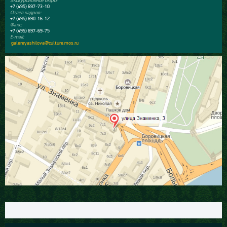
Экскурсионное бюро:
+7 (495) 697-73-10
Отдел кадров:
+7 (495) 690-16-12
Факс:
+7 (495) 697-69-75
E-mail:
galereyashilova@culture.mos.ru