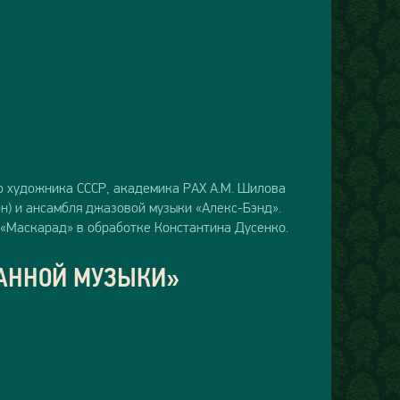
о художника СССР, академика РАХ А.М. Шилова
н) и ансамбля джазовой музыки «Алекс-Бэнд».
 «Маскарад» в обработке Константина Дусенко.
ИАННОЙ МУЗЫКИ»