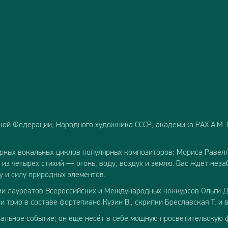
кой Федерации, Народного художника СССР, академика РАХ А.М.
рных вокальных циклов популярных композиторов: Мориса Равел
из четырех стихий — огонь, воду, воздух и землю. Вас ждет нез
у и силу природных элементов.
ии лауреатов Всероссийских и Международных конкурсов Ольги Д
и трио в составе фортепиано Кузин В., скрипки Бреславская Т. и
кальное событие; он еще несёт в себе мощную просветительскую 