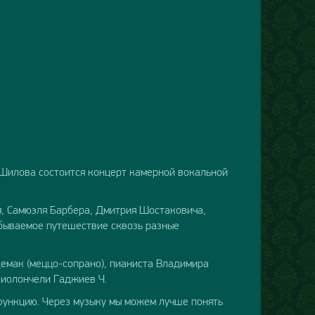
 Шилова состоится концерт камерной вокальной
я, Самюэля Барбера, Дмитрия Шостаковича,
абываемое путешествие сквозь разные
емак (меццо-сопрано), пианиста Владимира
 виолончели Гаджиев Ч.
функцию. Через музыку мы можем лучше понять