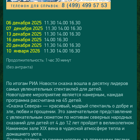
06 декабря 2025
11.30 14.00 16.30
07 декабря 2025
11.30 14.00 16.30
13 декабря 2025
11.30 14.00 16.30
16 декабря 2025
14.00 16.30
20 декабря 2025
11.30 14.00 16.30
10 января 2026
11.30 14.00 16.30
Продолжительность: 1 час 30 минут
(без антракта)
По итогам РИА Новости сказка вошла в десятку лидеров
самых увлекательных спектаклей для детей.
Новогоднее мероприятие является камерным, каждая
программа рассчитана на 45 детей.
«Сказка Севера» — красивый, мудрый спектакль о добре и
зле, любви и прощении. Это замечательное представление
с увлекательным сюжетом по мотивам северных народных
сказаний для детей от 4 до 12 лет пройдет в великолепном
Каминном зале XIX века в чудесной атмосфере тепла и
домашнего уюта.
Далеко-далеко, за синими морями, за дремучими лесами,