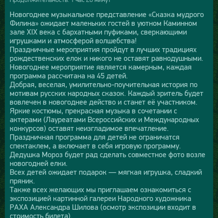
Новогоднее музыкальное представление «Сказка мудрого
Филина» ожидает маленьких гостей в уютном Каминном
зале XIX века с бархатными пуфиками, сверкающими
игрушками и атмосферой волшебства!
Праздничные мероприятия пройдут в лучших традициях
рождественских елок и никого не оставят равнодушными.
Новогоднее мероприятие является камерным, каждая
программа рассчитана на 45 детей.
Добрая, веселая, умилительно-поучительная история по
мотивам русских народных сказок. Каждый зритель будет
вовлечен в новогоднее действо и станет её участником.
Яркие костюмы, прекрасная музыка в сочетании с
актерами (Лауреатами Всероссийских и Международных
конкурсов) оставят неизгладимое впечатление.
Праздничная программа для детей не ограничатся
спектаклем, а включает в себя игровую программу.
Дедушка Мороз будет рад сделать совместное фото возле
новогодней елки.
Всех детей ожидает подарок — мягкая игрушка, сладкий
пряник.
Также всех желающих мы приглашаем ознакомиться с
экспозицией картинной галереи Народного художника
РАХА Александра Шилова (осмотр экспозиции входит в
стоимость билета).