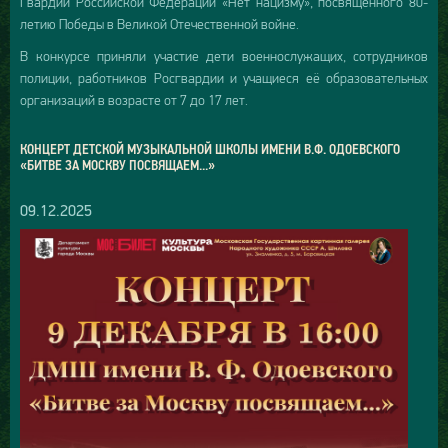
Гвардии Российской Федерации «Нет нацизму», посвящённого 80-
летию Победы в Великой Отечественной войне.
В конкурсе приняли участие дети военнослужащих, сотрудников
полиции, работников Росгвардии и учащиеся её образовательных
организаций в возрасте от 7 до 17 лет.
КОНЦЕРТ ДЕТСКОЙ МУЗЫКАЛЬНОЙ ШКОЛЫ ИМЕНИ В.Ф. ОДОЕВСКОГО
«БИТВЕ ЗА МОСКВУ ПОСВЯЩАЕМ...»
09.12.2025