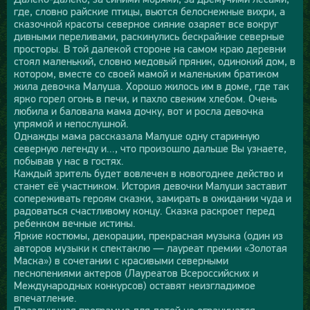
где, словно райские птицы, вьются белоснежные вихри, а
сказочной красоты северное сияние озаряет все вокруг
дивными переливами, раскинулись бескрайние северные
просторы. В той далекой стороне на самом краю деревни
стоял маленький, словно медовый пряник, одинокий дом, в
котором, вместе со своей мамой и маленьким братиком
жила девочка Малуша. Хорошо жилось им в доме, где так
ярко горел огонь в печи, и пахло свежим хлебом. Очень
любила и баловала мама дочку, вот и росла девочка
упрямой и непослушной.
Однажды мама рассказала Малуше одну старинную
северную легенду и..., что произошло дальше Вы узнаете,
побывав у нас в гостях.
Каждый зритель будет вовлечен в новогоднее действо и
станет её участником. История девочки Малуши заставит
сопереживать героям сказки, замирать в ожидании чуда и
радоваться счастливому концу. Сказка раскроет перед
ребенком вечные истины.
Яркие костюмы, декорации, прекрасная музыка (один из
авторов музыки к спектаклю — лауреат премии «Золотая
Маска») в сочетании с красивыми северными
песнопениями актеров (Лауреатов Всероссийских и
Международных конкурсов) оставят неизгладимое
впечатление.
Праздничная программа для детей не ограничатся