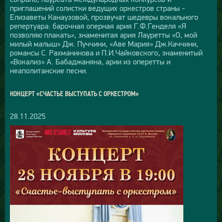
приглашений солистки ведущих оркестров страны -
Елизаветы Канаузовой, прозвучат шедевры вокального
репертуара: барочная оперная ария Г.Ф.Генделя «Я
позволяю плакать», знаменитая ария Лауретты «O, мой
милый малыш» Дж. Пуччини, «Аве Мария» Дж.Каччини,
романсы С. Рахманинова и П.И.Чайковского, знаменитый
«Вокализ» А. Бабаджаняна, арии из оперетты и
неаполитанские песни.
КОНЦЕРТ «СЧАСТЬЕ ВЫСТУПАТЬ С ОРКЕСТРОМ»
28.11.2025