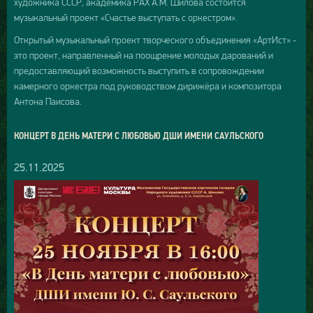
художника СССР, академика РАХ А.М. Шилова состоится
музыкальный проект «Счастье выступать с оркестром».
Открытый музыкальный проект творческого объединения «AртИст» -
это проект, направленный на поощрение молодых дарований и
предоставляющий возможность выступить в сопровождении
камерного оркестра под руководством дирижёра и композитора
Антона Паисова.
КОНЦЕРТ В ДЕНЬ МАТЕРИ С ЛЮБОВЬЮ ДШИ ИМЕНИ САУЛЬСКОГО
25.11.2025