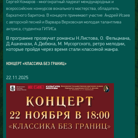
Сергей Комаров - многократный лауреат международных и
всероссийских конкурсов вокального мастерства, обладатель
бархатного баритона. В концерте принимают участие: Андрей Исаев
с авторской песней и Варвара Верховская молодая талантлива
актриса, студентка ГИТИСа.
В программе прозвучат романсы Н.Листова, О. Фельцмана,
Д.Ашкенази, А.Дюбюка, М. Мусоргского, ретро мелодии,
которые пройдя через время стали классикой жанра.
КОНЦЕРТ «КЛАССИКА БЕЗ ГРАНИЦ»
22.11.2025