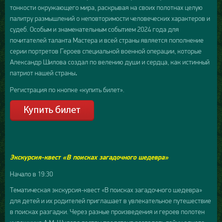
тонкости окружающего мира, раскрывая на своих полотнах целую
палитру размышлений о неповторимости человеческих характеров и
судеб. Особым и знаменательным событием 2024 года для
почитателей таланта Мастера и всей страны является пополнение
серии портретов Героев специальной военной операции, которые
Александр Шилова создал по велению души и сердца, как истинный
патриот нашей страны
.
Регистрация по кнопке «купить билет».
Экскурсия-квест «В поисках загадочного шедевра»
Начало в 19:30
Тематическая экскурсия-квест «В поисках загадочного шедевра»
для детей и их родителей приглашает в увлекательное путешествие
в поисках разгадки. Через разные произведения и героев полотен