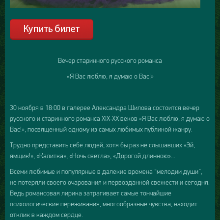
Вечер старинного русского романса
«Я Вас люблю, я думаю о Вас!»
30 ноября в 18:00 в галерее Александра Шилова состоится вечер
русского и старинного романса XIX-XX веков «Я Вас люблю, я думаю о
Вас!», посвященный одному из самых любимых публикой жанру.
Трудно представить себе людей, хотя бы раз не слышавших «Эй,
ямщик!», «Калитка», «Ночь светла», «Дорогой длинною»...
Всеми любимые и популярные в далекие времена “мелодии души”,
не потеряли своего очарования и первозданной свежести и сегодня.
Ведь романсовая лирика затрагивает самые тончайшие
психологические переживания, многообразные чувства, находит
отклик в каждом сердце.