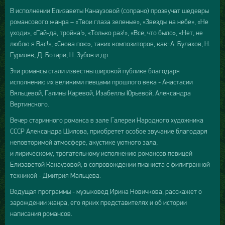
В исполнении Елизаветы Канаузовой (сопрано) прозвучат шедевры
романсового жанра – «Твои глаза зеленые», «Звезды на небе», «Не
уходи», «Гай-да, тройка!», «Только раз!», «Все, что было», «Нет, не
люблю я Вас!», «Снова пою», таких композиторов, как: А. Булахов, Н.
Гурилев, Д. Ботари, Н. Зубов и др.
Эти романсы стали известны широкой публике благодаря
исполнению их великими певцами прошлого века - Анастасии
Вяльцевой, Галины Каревой, Изабеллы Юрьевой, Александра
Вертинского.
Вечер старинного романса в зале Галереи Народного художника
СССР Александра Шилова, приобретет особое звучание благодаря
неповторимой атмосфере, акустике уютного зала,
и лирическому, трогательному исполнению романсов певицей
Елизаветой Канаузовой, в сопровождении пианиста с филигранной
техникой - Дмитрия Мальцева.
Ведущая программы - музыковед Ирина Новичкова, расскажет о
зарождении жанра, его ярких представителях и об истории
написания романсов.