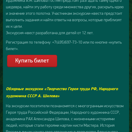
художника А.М. Шилова гостям предстоит разгадать тайну одного
шедевра, найти эту работу среди множества других, раскрыть идею
и значение этого полотна. Участникам экскурсии-квеста предстоит
выполнить задания и найти ответы на вопросы, которые приблизят
их к цели.
Экскурсия-квест разработана для детей от 12 лет.
Регистрация по телефону: +7(495)697-73-10 или по кнопке «купить
билет».
Обзорные экскурсии «Творчество Героя труда РФ, Народного
художника СССР А. Шилова»
На экскурсии посетители познакомятся с многогранным искусством
Героя труда Российской Федерации, Народного художника СССР,
академика РАХ Александра Шилова, с жизненными историями
людей, которые стали героями картин кисти Мастера. История
России в лицах нашла свое отражение в творчестве Александра