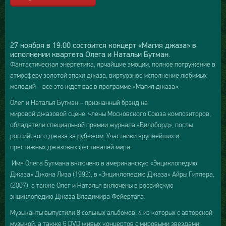
27 ноября в 19:00 состоится концерт «Магия джаза» в
исполнении квартета Олега и Натальи Бутман.
Фантастическая энергетика, ярчайшие эмоции, полное погружение в
атмосферу золотой эпохи джаза, виртуозное исполнение любимых
мелодий – все это ждет вас в программе «Магия джаза».
Олег и Наталья Бутман – признанный брэнд на
мировой джазовой сцене: члены Московского Союза композиторов,
обладатели специальной премии журнала «Биллборд», послы
российского джаза за рубежом. Участники крупнейших и
престижных джазовых фестивалей мира.
Имя Олега Бутмана включено в американскую «Энциклопедию
Джаза» Джона Лиза (1992), в «Энциклопедию Джаза» Айры Гитлера,
(2007), а также Олег и Наталья включены в российскую
энциклопедию Джаза Владимира Фейертага.
Музыканты выпустили 8 сольных альбомов, 4 из которых с авторской
музыкой, а также 6 DVD живых концертов с мировыми звездами