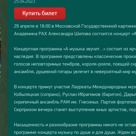
25.04.2023
29 апреля в 18:00 в Московской Государственной картинн
Академика РАХ Александра Шилова состоится концерт «А
Концертная программа «А музыка звучит…» состоит из яр
наследия. В программе представлены классические произ
голосов неповторимых тембров, короля-рояля, поющей с
ансамбля, душевной гитары увлечет в невероятный мир м
В концерте примут участие Лауреаты Международных муз
Кобыляцкая (сопрано), Руслан Ибрагимов (баритон), Дарья
скрипичный ансамбль РАМ им. Гнесиных. Партия фортепиа
Сюрпризом вечера станет выступление юных артистов, п
Насыщенность и разнообразие программы никого не остав
программе концерта музыку по душе и для души. Ждем все