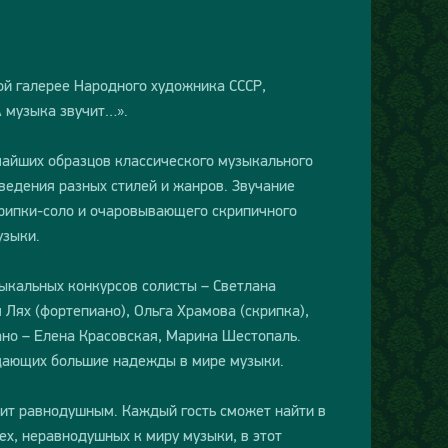
ой галерее Народного художника СССР,
 музыка звучит…».
чайших образцов классического музыкального
ведения разных стилей и жанров. Звучание
крипки-соло и очаровывающего скрипичного
узыки.
ыкальных конкурсов солисты – Светлана
 Лях (фортепиано), Ольга Храмова (скрипка),
но – Елена Красовская, Марина Шестопаль.
одающих большие надежды в мире музыки.
ит равнодушным. Каждый гость сможет найти в
х, неравнодушных к миру музыки, в этот