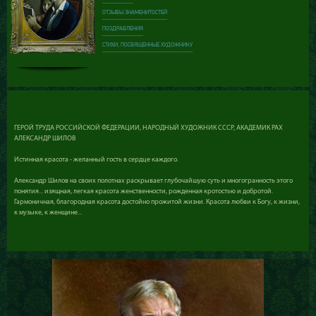
ОТЗЫВЫ ЗНАМЕНИТОСТЕЙ
ПОЗДРАВЛЕНИЯ
СТИХИ, ПОСВЯЩЕННЫЕ ХУДОЖНИКУ
ГЕРОЙ ТРУДА РОССИЙСКОЙ ФЕДЕРАЦИИ, НАРОДНЫЙ ХУДОЖНИК СССР, АКАДЕМИК РАХ
АЛЕКСАНДР ШИЛОВ
Истинная красота - желанный гость в сердце каждого.
Александр Шилов на своих полотнах раскрывает глубочайшую суть и многогранность этого
понятия... изящная, легкая красота женственности, рожденная кротостью и добротой.
Гармоничная, благородная красота достойно прожитой жизни. Красота любви к Богу, к жизни,
к музыке, к женщине...