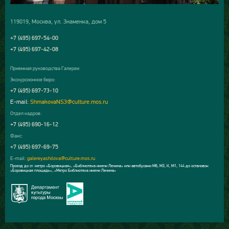
119019, Москва, ул. Знаменка, дом 5
+7 (495) 697-54-00
+7 (495) 697-42-08
Приемная руководства Галереи
Экскурсионное бюро:
+7 (495) 697-73-10
E-mail:
ShmakovaNS3@culture.mos.ru
Отдел кадров:
+7 (495) 690-16-12
Факс:
+7 (495) 697-69-75
E-mail:
galereyashilova@culture.mos.ru
Проезд до ст. метро «Боровицкая», «Библиотека имени Ленина» или автобусами М6, М3, К, М1, 144 до остановок
«Боровицкая площадь», «Метро Библиотека имени Ленина»