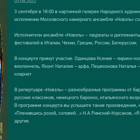
03.09.2022
3 сентября в 18:00 в картинной галерее Народного худож
исполнении Московского камерного ансамбля «Новэль» со
Исполнители ансамбля «Новэль» – лауреаты и дипломант
фестивалей в Италии, Чехии, Греции, России, Белоруссии.
В концерте примут участие: Одинцова Ксения – лирико-ко
виолончель, Яхонт Наталия – арфа, Пешехонова Наталья 
кларнет.
В репертуаре «Новэль» – разнообразные программы от бар
русских классиков, немецкого барокко, итальянского во
В программе концерта вы услышите такие произведения, ка
«Пленившись розой, соловей…» Н.А Римский-Корсаков, «Я 
другие.