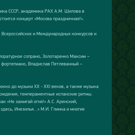
ника СССР, академика РАХ А.М. Шилова в
стоится концерт «Москва праздничная!».
ы Всероссийских и Международных конкурсов и
лоратурное сопрано, Золотаренко Максим –
– фортепиано, Владислав Петлеванный –
окко до музыки XX - XXI веков, а также музыка
зрождения, темпераментные испанские ритмы.
к «Не зажигай огня!» А.С. Аренский,
здесь, Инезилья…» М.И. Глинка и многие