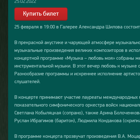
25.02.2022
25 февраля в 19:00 в Галерее Александра Шилова состоит
В прекрасной акустике и чарующей атмосфере музыкально
музыкальные произведения великих композиторов в испол
концертной программе «Музыка – любовь моя» собраны ж
инструментальной музыки. В этот вечер любовь к музыке о
Разнообразие программы и искреннее исполнение артисто
слушателей.
В концерте принимают участие лауреаты международных м
показательного симфонического оркестра войск национал
Светлана Кобыляцкая (сопрано), также Арина Болоченкова
Руслан Ибрагимов (баритон), Людмила Кондакова (скрипка
В программе концерта прозвучат произведения В.А. Моцар