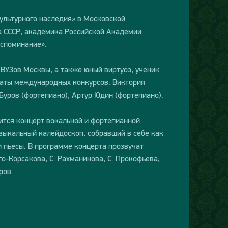
культурного наследия» в Московской
а СССР, академика Российской Академии
оспоминание».
ВУЗов Москвы, а также юный виртуоз, ученик
еаты международных конкурсов: Виктория
Буров (фортепиано), Артур Юдин (фортепиано).
ится концерт вокальной и фортепианной
зыкальный калейдоскоп, собравший в себе как
 пьесы. В программе концерта прозвучат
о-Корсакова, С. Рахманинова, С. Прокофьева,
ров.