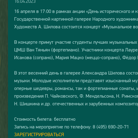
16.04.2023
16 апреля в 17:00 в рамках акции «День исторического и 
Государственной картинной галерее Народного художник
Художеств А. Шилова состоится концерт «Музыкальное в
В концерте примут участие студенты лучших музыкальных 
ЦМШ Ван Тяньян (фортепиано). Участники концерта Лаур
Исакова (сопрано), Мария Мацко (меццо-сопрано), Фёдор 
В этот весенний день в галерее Александра Шилова состо
музыки. Молодые исполнители представят изысканный му
оперные шедевры, романсы, так и фортепианные сонаты, и
произведения П. Чайковского, Ф. Мендельсона, Н. Римског
Н. Шишкина и др. отечественных и зарубежных композито
Стоимость билета: бесплатно
Запись на мероприятие по телефону: 8 (495) 690-20-71
ЗАРЕГИСТРИРОВАТЬСЯ