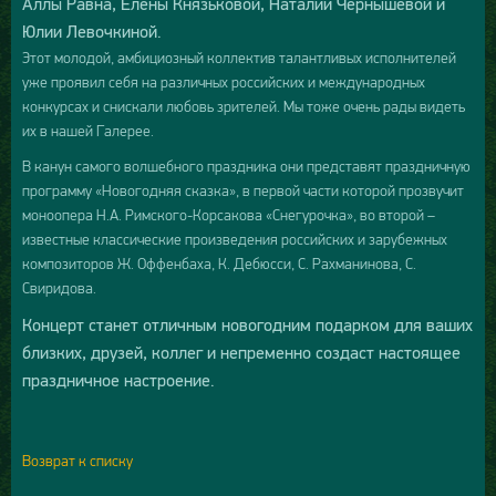
Аллы Равна, Елены Князьковой, Наталии Чернышевой и
Юлии Левочкиной.
Этот молодой, амбициозный коллектив талантливых исполнителей
уже проявил себя на различных российских и международных
конкурсах и снискали любовь зрителей. Мы тоже очень рады видеть
их в нашей Галерее.
В канун самого волшебного праздника они представят праздничную
программу «Новогодняя сказка», в первой части которой прозвучит
моноопера Н.А. Римского-Корсакова «Снегурочка», во второй –
известные классические произведения российских и зарубежных
композиторов Ж. Оффенбаха, К. Дебюсси, С. Рахманинова, С.
Свиридова.
Концерт станет отличным новогодним подарком для ваших
близких, друзей, коллег и непременно создаст настоящее
праздничное настроение.
Возврат к списку