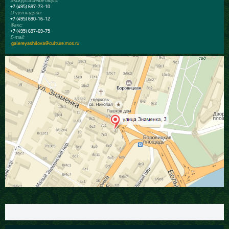
Экскурсионное бюро:
+7 (495) 697-73-10
Отдел кадров:
+7 (495) 690-16-12
Факс:
+7 (495) 697-69-75
E-mail:
galereyashilova@culture.mos.ru