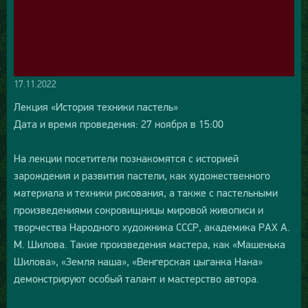
17.11.2022
Лекция «История техники пастель»
Дата и время проведения: 27 ноября в 15:00
На лекции посетители познакомятся с историей
зарождения и развития пастели, как художественного
материала и техники рисования, а также с пастельными
произведениями сокровищницы мировой живописи и
творчества Народного художника СССР, академика РАХ А.
М. Шилова. Такие произведения мастера, как «Машенька
Шилова», «Земля наша», «Венгерская цыганка Нана»
демонстрируют особый талант и мастерство автора.