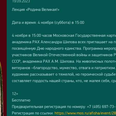
19.09.2023
Лекция «Родина Великая!»
Дата и время: 4 ноября (суббота) в 15:00
4 ноября в 15:00 часов Московская Государственная карт
академика РАХ Александра Шилова всех приглашает на п
посвящённую Дню народного единства. Программа меропр
участников Великой Отечественной войны и защитников 
СССР, академика РАХ А.М. Шилова. На живописных полот
ветеранов –благородство, мужество, отвага и патриотизм
художник рассказывает о тяжелой, но героической судьбе 
составляет гордость нашей страны, кто, не жалея себя, с
12+
Бесплатно
Предварительная регистрация по номеру: +7 (495) 697-73-
Регистрация по ссылки:
https://www.mos.ru/afisha/event/2