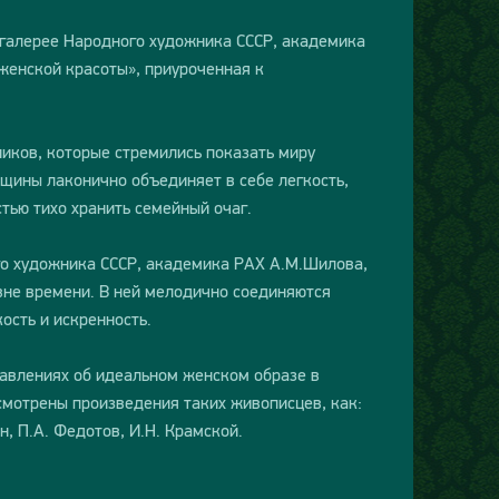
 галерее Народного художника СССР, академика
женской красоты», приуроченная к
иков, которые стремились показать миру
щины лаконично объединяет в себе легкость,
тью тихо хранить семейный очаг.
го художника СССР, академика РАХ А.М.Шилова,
вне времени. В ней мелодично соединяются
ость и искренность.
авлениях об идеальном женском образе в
смотрены произведения таких живописцев, как:
н, П.А. Федотов, И.Н. Крамской.