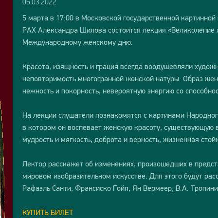
05.03.2022
5 марта в 17:00 в Московской государственной картинной
РАХ Александра Шилова состоится лекция «Великолепие 
Международному женскому дню.
Красота, изящность и грация всегда воодушевляли художн
неповторимость многогранной женской натуры. Образ жен
нежность и покорность, невероятную энергию со способнос
На лекции слушатели познакомятся с картинами Народно
в котором он воспевает женскую красоту, существующую 
мудрость и мягкость, доброта и верность, жизненная стойк
Лектор расскажет об изменениях, произошедших в предст
мировом изобразительном искусстве. Для этого будут рас
Рафаэль Санти, Франсиско Гойя, Ян Вермеер, В.А. Тропини
КУПИТЬ БИЛЕТ