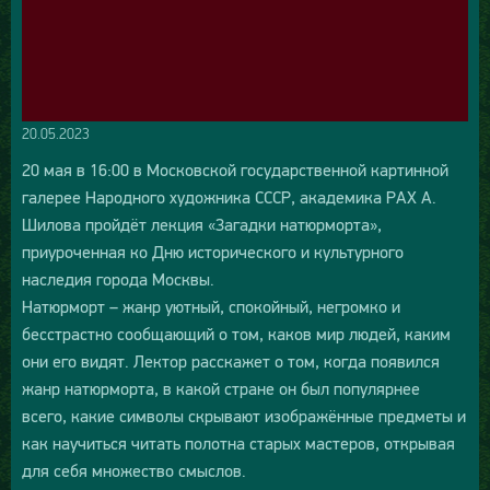
20.05.2023
20 мая в 16:00 в Московской государственной картинной
галерее Народного художника СССР, академика РАХ А.
Шилова пройдёт лекция «Загадки натюрморта»,
приуроченная ко Дню исторического и культурного
наследия города Москвы.
Натюрморт – жанр уютный, спокойный, негромко и
бесстрастно сообщающий о том, каков мир людей, каким
они его видят. Лектор расскажет о том, когда появился
жанр натюрморта, в какой стране он был популярнее
всего, какие символы скрывают изображённые предметы и
как научиться читать полотна старых мастеров, открывая
для себя множество смыслов.